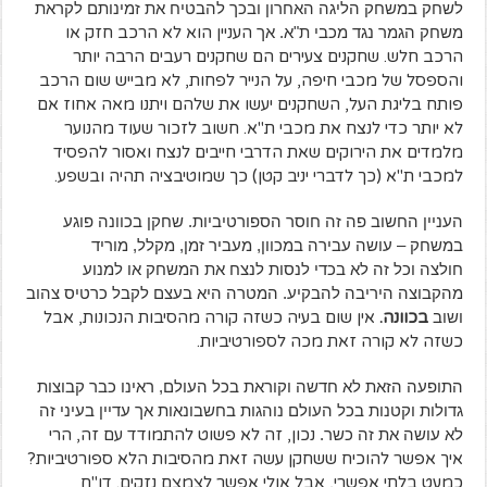
לשחק במשחק הליגה האחרון ובכך להבטיח את זמינותם לקראת
משחק הגמר נגד מכבי ת"א. אך
העניין הוא לא הרכב חזק או
הרכב חלש. שחקנים צעירים הם שחקנים רעבים הרבה יותר
והספסל של מכבי חיפה, על הנייר לפחות, לא מבייש שום הרכב
פותח בליגת העל, השחקנים יעשו את שלהם ויתנו מאה אחוז אם
לא יותר כדי לנצח את מכבי ת"א. חשוב לזכור שעוד מהנוער
מלמדים את הירוקים שאת הדרבי חייבים לנצח ואסור להפסיד
למכבי ת"א (כך לדברי יניב קטן) כך שמוטיבציה תהיה ובשפע.
העניין החשוב פה זה חוסר הספורטיביות. שחקן בכוונה פוגע
במשחק – עושה עבירה במכוון, מעביר זמן, מקלל, מוריד
חולצה
וכל זה לא בכדי לנסות לנצח את המשחק או למנוע
מהקבוצה היריבה להבקיע. המטרה היא בעצם לקבל כרטיס צהוב
ושוב
בכוונה.
אין שום בעיה כשזה קורה מהסיבות הנכונות, אבל
כשזה לא קורה זאת מכה לספורטיביות.
התופעה הזאת לא חדשה וקוראת בכל העולם, ראינו כבר קבוצות
גדולות וקטנות בכל העולם נוהגות בחשבונאות אך עדיין בעיני זה
לא עושה את זה כשר.
נכון, זה לא פשוט להתמודד עם זה, הרי
איך אפשר להוכיח ששחקן עשה זאת מהסיבות הלא ספורטיביות?
כמעט בלתי אפשרי, אבל אולי אפשר לצמצם נזקים. דו"ח