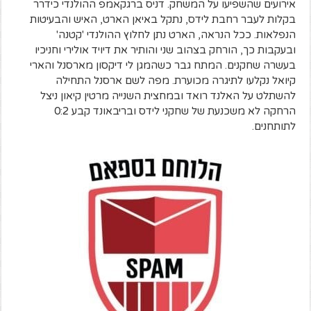
אירועים שהשפיעו על המשחק. דניס ברגקאמפ ההולנדי כידרר
בקלות לעבר רחבת לידס, נתקל באיאן הארט, האיש והבעיטות
הנפלאות. ככל הנראה, הארט נתן לחלוץ ההולנדי 'קטנה'
ובעקבות כך, הורחק בצהוב שני והותיר את דיויד אולירי וחניכיו
בעשרה שחקנים. המתח גבר כשהמגן לי דיקסון מארסנל והארי
קיואל נקלעו לתיגרה מכוערת. מפה לשם ארסנל התחילה
להשתלט על האלנד רואד ובמחצית השנייה מרטין קיאון ניצל
הרחקה לא משכנעת של שחקני לידס ובריבאונד קבע 0:2
לתותחנים.