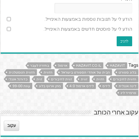
הודע לי על תגובות נוספות באמצעות האימייל.
הודע לי על פוסטים חדשים באמצעות האימייל.
Tags
HAZAVIT
HAZAVIT.CO.IL
ארסנל
בחזרה לעבר
בלוג ספורט
הבית של אוהדי הספורט בישראל
הזווית
הזווית הנוסטלגית
הזווית לחיבורים
הזוית
זווית
זווית לחיבורים
זוית
כדורגל אנגלי
ליגה אנגלית
לידס
לידס ארסנל 4:0
מתן ארווץ בלוג
עונת 99-00
פרמייר ליג
עקוב אחרי הכותב
עקוב