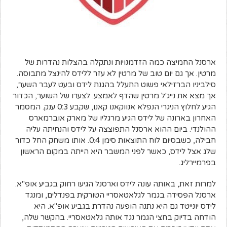
ארסנל החמיצה כמה הזדמנויות ונתקלה בהצלות נהדרות של
מרטין. אך גם יום טוב של מרטין לא עזר ללידס להינצל מתבוסה.
סילביניו הברזילאי פשוט התעלל בהגנת לידס ובעט לעבר השער,
אך מצא את נייג'ל מרטין שהדף לאמצע. לצערו של השוער, הכדור
הגיע לחלוץ הניגרי הנפלא אנווקאנו קאנו, שקבע 0:3 ענק. המסמר
האחרון בארונה של לידס הגיע מרגליו של מארק אוברמארס
ההולנדי. ביום ההוא ארסנל התפוצצה על לידס והנחיתה עליה
חבילה, כשבסיום לוח התוצאות סימן 0:4. אותו משחק החל כדור
שלג אצל לידס, כאשר לפני המשבר היא הייתה במקום הראשון
בפרמיירליג.
למרות זאת, באותה עונה לידס וארסנל הגיעו רחוק בגביע אופ"א.
ארסנל הפסידה בגמר לגלאטאסריי הטורקית בפנדלים, ומנגד
לידס יונייטד גם היא נתנה הופעה נהדרת בגביע אופ"א. היא
הודחה בדיוק בחצי הגמר נגד אותה גלאטאסריי. בהקשר שלה,