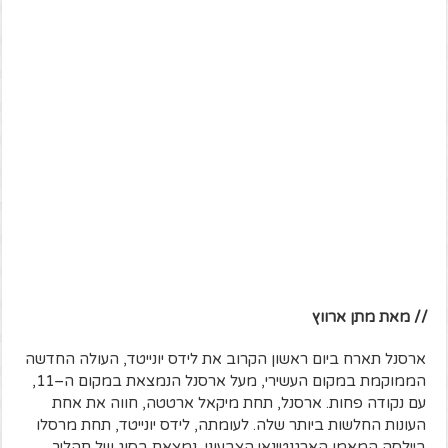
// מאת מתן ארווץ
ארסנל תארח ביום ראשון הקרוב את לידס יונייטד, העולה החדשה
הממוקמת במקום העשירי, מעל ארסנל הנמצאת במקום ה–11,
עם נקודה פחות. ארסנל, תחת מיקאל ארטטה, חווה את אחת
העונות החלשות ביותר שלה. לעומתה, לידס יונייטד, תחת מרסלו
ביילסה המאמן הארגנטינאי הצבעוני, נמצאת בסוג של תהליך,