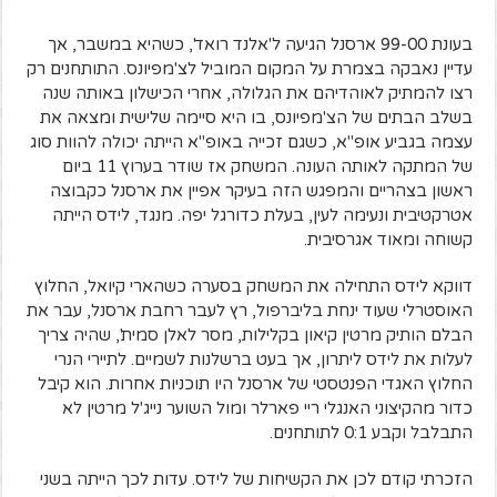
בעונת 99-00 ארסנל הגיעה ל'אלנד רואד', כשהיא במשבר, אך
עדיין נאבקה בצמרת על המקום המוביל לצ'מפיונס. התותחנים רק
רצו להמתיק לאוהדיהם את הגלולה, אחרי הכישלון באותה שנה
בשלב הבתים של הצ'מפיונס, בו היא סיימה שלישית ומצאה את
עצמה בגביע אופ"א, כשגם זכייה באופ"א הייתה יכולה להוות סוג
של המתקה לאותה העונה. המשחק אז שודר בערוץ 11 ביום
ראשון בצהריים והמפגש הזה בעיקר אפיין את ארסנל כקבוצה
אטרקטיבית ונעימה לעין, בעלת כדורגל יפה. מנגד, לידס הייתה
קשוחה ומאוד אגרסיבית.
דווקא לידס התחילה את המשחק בסערה כשהארי קיואל, החלוץ
האוסטרלי שעוד ינחת בליברפול, רץ לעבר רחבת ארסנל, עבר את
הבלם הותיק מרטין קיאון בקלילות, מסר לאלן סמית', שהיה צריך
לעלות את לידס ליתרון, אך בעט ברשלנות לשמיים. לתיירי הנרי
החלוץ האגדי הפנטסטי של ארסנל היו תוכניות אחרות. הוא קיבל
כדור מהקיצוני האנגלי ריי פארלר ומול השוער נייג'ל מרטין לא
התבלבל וקבע 0:1 לתותחנים.
הזכרתי קודם לכן את הקשיחות של לידס. עדות לכך הייתה בשני