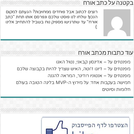
בקטנה על כתב אורח
רוצים לכתוב אבל פוחדים ממחויבות? הגעתם למקום
הנכון! שלחו לנו פוסט שלכם ונפרסם אותו תחת "כתב
אורח" עד שתרגישו מספיק נוח בשביל להתחייב אלינו
:)
עוד כתבות מכתב אורח
מפנטזים על – אדינסון קבאני, נטול האגו
מפנטזים על – דיוגו ז'וטה, האיש שצריך להיות בקבוצה שלכם
מפנטזים על – אנטוניו רודיגר, המראה להגנה
חמישה בעקבות אחד: על מירוץ ה-MVP בליגה הטובה בעולם
חלומות וסיוטים