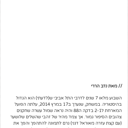
// מאת נדב הררי
השבוע מלאו 7 שנים לדרבי התל אביבי ש(לדעתי) הוא הגדול
בהיסטוריה. במשחק, שנערך ב17 במרץ 2014, עלתה הפועל
המארחת ל2-1 בדקה ה88 והיה נראה שמול עשרה שחקנים
צהובים הסיפור גמור. אך צמד מהיר של זהבי שהשלים שלושער
(עם קצת עזרה מאוראל דגני) גרם לתמונה להתהפך והפך את