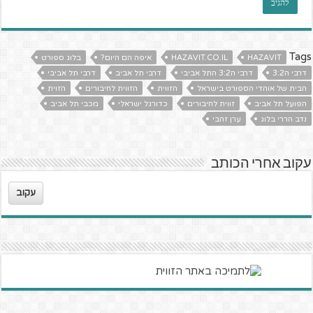
Tags
HAZAVIT
HAZAVIT.CO.IL
איפה הם היום?
בלוג ספורט
דרבי ה3:2
דרבי ה3:2 התל אביבי
דרבי תל אביב
דרבי תל אביבי
הבית של אוהדי הספורט בישראל
הזווית
הזווית לחיבורים
הזוית
הפועל תל אביב
זווית לחיבורים
כדורגל ישראלי
מכבי תל אביב
נדב הררי בלוג
ערן זהבי
עקוב אחרי הכותב
עקוב