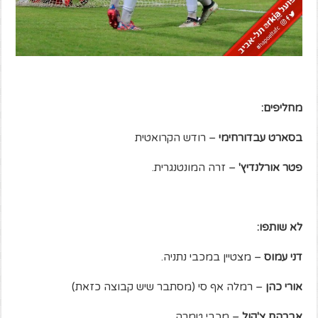
מחליפים:
בסארט עבדורחימי
– רודש הקרואטית
פטר אורלנדיץ'
– זרה המונטנגרית.
לא שותפו:
דני עמוס
– מצטיין במכבי נתניה.
אורי כהן
– רמלה אף סי (מסתבר שיש קבוצה כזאת)
אברהם צ'קול
– מכבי טמרה.