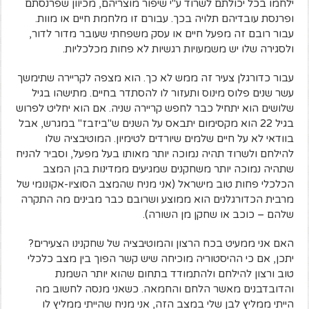
ילחמו בכל יכולתם לשרוד ע"י שיפור מוצריהם, מכיוון שפרנסתם
ופרנסת עובדיהם תלויה בכך. עבורם זו מלחמת חיים או מוות.
עבור רובם זה מפעל חיים או עסק משפחתי שעובר מדור לדור,
ולסגירה שלו יש משמעויות רגשיות לא פחות מכלכליות.
עבור כדורגלן צעיר זה ממש לא כך. הוא מצפה לקריירה שתימשך
עשר שנים פלוס מינוס ותעזור לו להסתדר בחיים. מתישהו בגיל
שלושים הוא יתחיל כבר לחפש קריירה שניה. אם הוא יחליט לפרוש
בגיל 22 הוא מקסימום יתבאס על השנים ש"ביזבז" במגרש, אבל
בוודאי לא על חיים שלמים שיורדים לטימיון. המוטיבציה שלו
להילחם ולשרוד תהיה נמוכה יותר מאותו בעל מפעל, וסביר להניח
שתהיה נמוכה יותר משחקנים שמגיעים ממדינות בהן המצב
הכלכלי פחות טוב מישראל (אני מניח שהמצב הסוציו-אקונומי של
מרבית הכדורגלנים הוא ממוצע ושרובם כבר מבינים מה התקרה
שלהם – כוכב או שחקן מן השורה).
האם אני ממעיט בכח הרצון והמוטיבציה של שחקנינו הצעירים?
יתכן, אם כי ההיסטוריה מוכיחה שיש קשר הפוך בין מצב כלכלי
טוב ורצון להילחם ולהתמודד בתחום שהוא יותר השמנת
והדובדבנים מאשר הלחם והחמאה. כשאני מנסה לחשוב מה
הייתי ממליץ לבן שלי במצב הזה, אני מניח שהייתי ממליץ לו