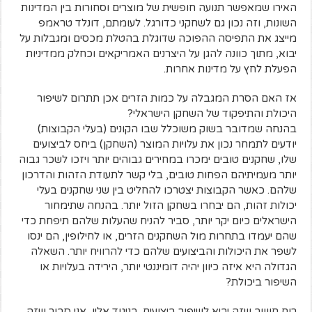
האירו שמאפשר תנועה חופשית של מוצרים וסחורות בין המדינות
השונות, וזה נכון גם לשחקני כדורגל. לעומתם, דונלד טראמפ
מייצג את התפיסה ההפוכה שדוגלת בהטלת מכסים ומגבלות על
יבוא, מתוך כוונה להגן על היצרנים האמריקאים וכחלק ממדיניות
הפעלת לחץ על מדינות אחרות.
אז האם הסרת המגבלה על כמות הזרים אכן תתרום לשיפור
היכולת והתיפקוד של השחקן הישראלי?
בהנחה שמדובר בשוק משוכלל שבו הקונים (בעלי הקבוצות)
יודעים לתמחר נכון את עלויות המוצר (השחקן) ביחס לביצועים
שלו, שחקנים טובים ימכרו במחירים גבוהים יותר ויזכו לשכר גבוה
יותר מעמיתיהם הפחות טובים, בלי קשר לתעודת הזהות והדרכון
שלהם. כאשר הקבוצות יצטרכו להחליט בין שני שחקנים בעלי
יכולות זהות, הם יבחרו בשחקן הזול יותר. בהנחה שתימחור
הישראלים כיום יקר יותר, סביר להניח שהעלות שלהם תיפחת כדי
שהם יעמדו בתחרות מול השחקנים הזרים, או לחילופין, הם ינסו
לשפר את היכולות והביצועים שלהם כדי להרוויח יותר. השאלה
הגדולה היא איזה כיוון יהיה דומיננטי יותר, הירידה בעלויות או
השיפור ביכולת?
רום חושב שזה יביא לשיפור ביצועים. בניגוד אליו, אני סבור שזה