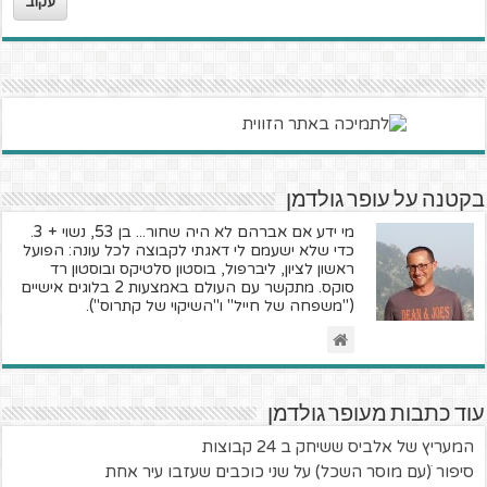
עקוב
בקטנה על עופר גולדמן
מי ידע אם אברהם לא היה שחור... בן 53, נשוי + 3.
כדי שלא ישעמם לי דאגתי לקבוצה לכל עונה: הפועל
ראשון לציון, ליברפול, בוסטון סלטיקס ובוסטון רד
סוקס. מתקשר עם העולם באמצעות 2 בלוגים אישיים
("משפחה של חייל" ו"השיקוי של קתרוס").
עוד כתבות מעופר גולדמן
המעריץ של אלביס ששיחק ב 24 קבוצות
סיפור ׁ(עם מוסר השכל) על שני כוכבים שעזבו עיר אחת