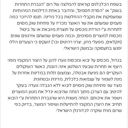
בשפת הכלכלנים קוראים להמלצה של רום "הגברת התחרות
בשוק" או "הסרת חסמים", ומדובר באחת הדילמות המהותיות
שמעסיקות את מקבלי ההחלטות בכל מדינה. תנסו להיזכר כמה
פעמים שמעתם את שר האוצר מכריז על פתיחת שוק מסוים
לתחרות ע"י הורדת מכסים על תוצרת מיובאת או על ביטול
מכסות למוצרים מסוימים, וכמה פעמים שמעתם אירגונים שונים
(חקלאים, מפעלי מזון, יצרני רהיטים וכו') זועקים כי הצעדים הללו
יפגעו בתעסוקה ובמשק הישראלי.
בגדול, מכסים על יבוא ומכסות נועדו להגן על היצור המקומי מפני
היצף או תחרות שבעיני השלטון אינה הוגנת, כאשר השיקולים
העיקריים הם מניעת אבטלה, וצמצום תלות במדינות אחרות על
מנת לשמור על עצמאות כלכלית, מדינית ובטחונית.
מצד שני פתיחת שוק מסויים ליבוא ללא הגבלה נועדה בעיקר
להיטיב עם הצרכן מתוך הנחה שהיבוא יגדיל את מגוון המוצרים
וישפר את איכותם. הנחה משנית היא שהגברת התחרות ע"י היבוא
תחייב את היצרן המקומי להתייעלות ושיפור המוצר, בדיוק כפי
שרום מניח שיקרה לכדורגלן הישראלי.