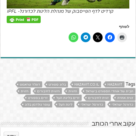
קרדיט לדף הפייסבוק של מנהלת הליגות לכדורגל- IPFL
לשתף
Tags
HAZAVIT
HAZAVIT.CO.IL
בלוג ספורט
דונלד טראמפ
הבית של אוהדי הספורט בישראל
הזווית
הזווית לחיבורים
הזוית
זווית אחרת
זווית לחיבורים
זרים בליגת העל
זרים בספורט
כדורגל ישראלי
כדורסל ישראלי
ליגת העל
עופר גולדמן בלוג
עקוב אחרי הכותב