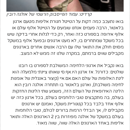
קרדיט: עמוד הפייסבוק הרשמי של אולגה רובין
בואו נתעכב כמה דקות על הטייטל חגורת אליפות מטעם ארגון
בלאטור, הרבה פעמים אנחנו שומעים על הטייטל אלוף עולם או
אלוף אירופה בספורט כזה ואחר, רק כדי לגלות אחרי בדיקה שיש
בכל משקל שמתחרים בו, לא מעט ארגונים ובפועל אלוף במשקל
מסוים חולק את התואר שלו עם הרבה אנשים אחרים בארגונים
מקבילים שווים ברמתם, במקרה שלנו זה ממש לא המצב.
בואו נקביל את ארגוני הלחימה המשולבת לספורט בו רובנו
שולטים: כדורגל. אז ארגון היו.אף.סי שאותו ציינתי מלמעלה הוא
ליגת האלופות של עולם האם.אם.איי (קיצור באנגלית של אומנות
לחימה משולבת), וארגון בלאטור בו תתחרה אולגה רובין הוא
הליגה האירופאית של העולם הזה, משמע שתי הליגות החזקות
בעולם, בה מתקבצים טובי הלוחמים בעולם, בכל ארגון כזה יש
אלוף אחד בלבד בכל קטגוריית משקל, ואמנם יש ארגונים
מקבילים לו, אך הבדלי הרמות ברורים לכולם, טובי הלוחמות
בעולם במשקל של אולגה מפוזרות בין 2 הארגונים האלה ותואר
אליפות באחד הארגונים האלה שווה, שווה מאוד.