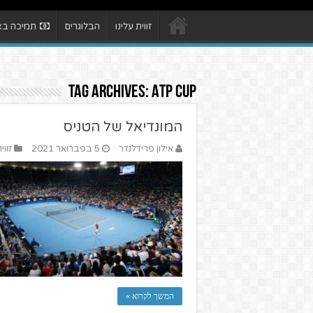
זווית עלינו
הבלוגרים
תמיכה באת
Tag Archives:
ATP CUP
המונדיאל של הטניס
אילון פרידלנדר
5 בפברואר 2021
זוו
המשך לקרוא »