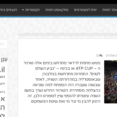
ר הזווית
זווית למצטרפים
פודקאסט הזווית
הקטגוריות
הנצפים ביות
ית אחרת
0
ענן 
ממש מתחת לרדאר מתרחש בימים אלה טורניר
il
ה – ATP CUP או בכינויו – "גביע העולם
לטניס". התחרות מתרחשת במלבורן
ast
שבאוסטרליה במהדורתה השנייה, לאחר
ירו
שבשנה שעברה היה הספתח למה שנראה
כהצלחה מסחררת. הטורניר החדש נערך בפעם
בלוג
השניה ומטרתו להוסיף עניין לספורט הלבן. זה
או
הזמן להבין מי נגד מי ואת שיטת המשחקים.
הז
לח