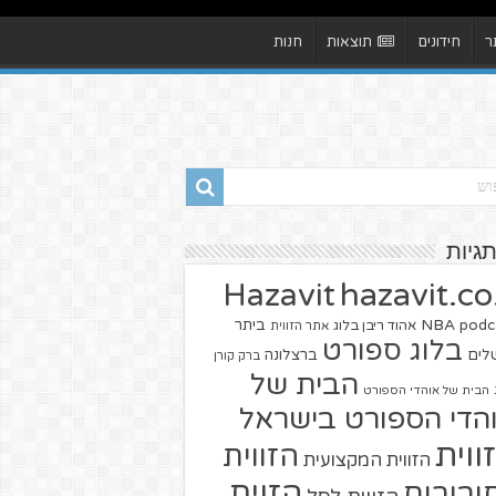
ר
חידונים
תוצאות
חנות
תגיות
hazavit.co.
Hazavit
NBA
podc
ביתר
אהוד ריבן בלוג
אתר הזווית
בלוג ספורט
שלים
ברצלונה
ברק קורן
הבית של
הבית של אוהדי הספורט
הדי הספורט בישראל
ווית
הזווית
הזווית המקצועית
הזוית
יבורים