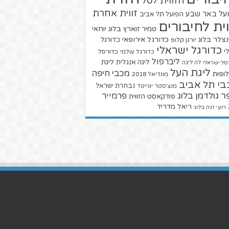
הזווית לסל
זווית אחרת
על באר שבע
הפועל תל אביב
וית לחיבורים
טמיר זוארץ בלוג
יוחאי
צלר בלוג
כדורגל אירופאי
כדורגל
יורגן קלופ
כדורגל ישראלי
י
כדורגל עולמי
כדורסל
ליברפול
ליגת
ליגה אנגלית
סל ישראלי
לה ליגה
ליגת העל
מכבי חיפה
ופות
מונדיאל 2018
בי תל אביב
נבחרת ישראל
מנצ'סטר יונייטד
ר גולדמן בלוג
פרמייר
פודקאסט הזווית
ריאל מדריד
רועי זגה בלוג