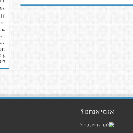
הפו
זו
שטנ
אנגל
כדור
האל
מכ
עופ
ליג
אז מי אנחנו ?