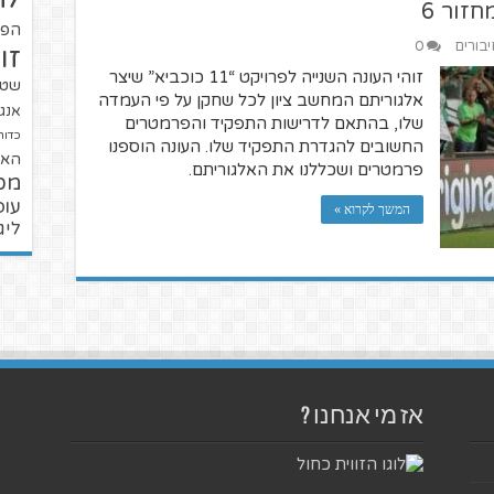
הפו
יבורים
0
זו
זוהי העונה השנייה לפרויקט “11 כוכביא” שיצר
שטנ
אלגוריתם המחשב ציון לכל שחקן על פי העמדה
אנגל
שלו, בהתאם לדרישות התפקיד והפרמטרים
כדור
החשובים להגדרת התפקיד שלו. העונה הוספנו
האל
פרמטרים ושכללנו את האלגוריתם.
מכ
עופ
המשך לקרוא »
ליג
אז מי אנחנו ?