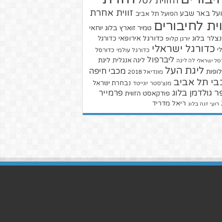
הזווית לסל
זווית אחרת
על באר שבע
הפועל תל אביב
וית לחיבורים
טמיר זוארץ בלוג
יוחאי
צלר בלוג
כדורגל אירופאי
כדורגל
יורגן קלופ
כדורגל ישראלי
י
כדורגל עולמי
כדורסל
ליברפול
ליגת
ליגה אנגלית
סל ישראלי
לה ליגה
ליגת העל
מכבי חיפה
ופות
מונדיאל 2018
בי תל אביב
נבחרת ישראל
מנצ'סטר יונייטד
ר גולדמן בלוג
פרמייר
פודקאסט הזווית
ריאל מדריד
רועי זגה בלוג