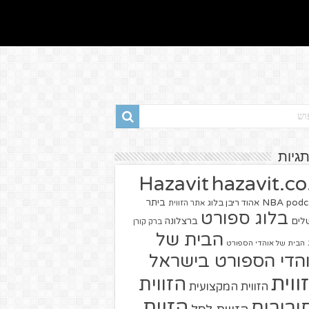
תגיות
hazavit.co.
Hazavit
NBA
podc
ביתר
אהוד ריבן בלוג
אתר הזווית
בלוג ספורט
שלים
ברצלונה
ברק קורן
הבית של
הבית של אוהדי הספורט
הדי הספורט בישראל
ווית
הזווית
הזווית המקצועית
הזוית
יבורים