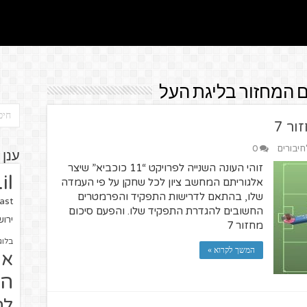
חיבורים
0
ענן 
זוהי העונה השנייה לפרויקט “11 כוכביא” שיצר
il
אלגוריתם המחשב ציון לכל שחקן על פי העמדה
שלו, בהתאם לדרישות התפקיד והפרמטרים
ast
החשובים להגדרת התפקיד שלו. והפעם סיכום
ירו
מחזור 7
בלוג
המשך לקרוא »
או
הז
לח