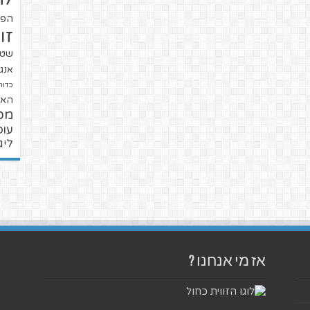
הפו
זו
שטנ
אנגל
כדור
האל
מכ
עופ
ליג
אז מי אנחנו ?