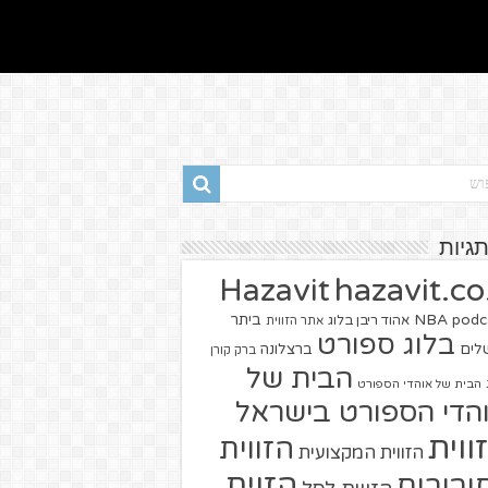
תגיות
hazavit.co.
Hazavit
NBA
podc
ביתר
אהוד ריבן בלוג
אתר הזווית
בלוג ספורט
שלים
ברצלונה
ברק קורן
הבית של
הבית של אוהדי הספורט
הדי הספורט בישראל
ווית
הזווית
הזווית המקצועית
הזוית
יבורים