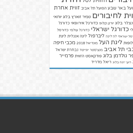
הזווית לסל
זווית אחרת
על באר שבע
הפועל תל אביב
וית לחיבורים
טמיר זוארץ בלוג
יוחאי
צלר בלוג
כדורגל אירופאי
כדורגל
יורגן קלופ
כדורגל ישראלי
י
כדורגל עולמי
כדורסל
ליברפול
ליגת
ליגה אנגלית
סל ישראלי
לה ליגה
ליגת העל
מכבי חיפה
ופות
מונדיאל 2018
בי תל אביב
נבחרת ישראל
מנצ'סטר יונייטד
ר גולדמן בלוג
פרמייר
פודקאסט הזווית
ריאל מדריד
רועי זגה בלוג