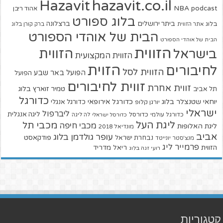
hazavit.co.il
Hazavit
NBA
podcast
אהוד ריבן
בלוג ספורט
ביתר ירושלים
ברצלונה
בלוג
אתר הזווית
ברק קורן בלוג
הבית של אוהדי הספורט
הבית של אוהדי הספורט
הזווית
הזווית
בישראל
הזווית המקצועית
הזוית
לחיבורים
הזווית לסל
הפועל באר שבע
הפועל
זווית לחיבורים
זווית אחרת
טמיר זוארץ בלוג
תל אביב
כדורגל
יוחאי שטנצלר בלוג
כדורגל אירופאי
כדורגל אנגלי
יורגן קלופ
ישראלי
ליברפול
ליגה אנגלית
כדורגל עולמי
כדורסל
כדורסל ישראלי
לה ליגה
ליגת העל
מכבי תל
מכבי חיפה
ליגת האלופות
מונדיאל 2018
אביב
עופר גולדמן בלוג
פודקאסט
נבחרת ישראל
מנצ'סטר יונייטד
פרמייר ליג
הזווית
ריאל מדריד
רועי זגה בלוג
קטגוריות