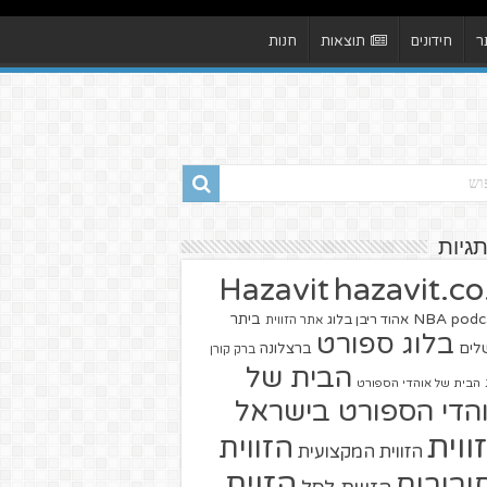
ר
חידונים
תוצאות
חנות
תגיות
hazavit.co.
Hazavit
NBA
podc
ביתר
אהוד ריבן בלוג
אתר הזווית
בלוג ספורט
שלים
ברצלונה
ברק קורן
הבית של
הבית של אוהדי הספורט
הדי הספורט בישראל
ווית
הזווית
הזווית המקצועית
הזוית
יבורים