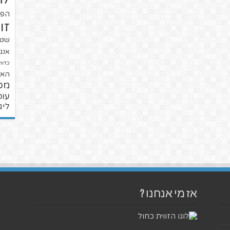
הפו
זו
שטנ
אנגל
כדור
האל
מכ
עופ
ליג
אז מי אנחנו ?