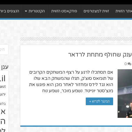
ר הזווית
זווית למצטרפים
פודקאסט הזווית
הקטגוריות
הנצפים ביות
הענק שחולף מתחת לרדאר
0
ענן 
אם תסתכלו לרגע על רצף המשחקים הקרובים
il
של תומאס סוצ'ק, תגלו שהמשחק הבא שלו
הוא נגד לידס ומחזור לאחר מכן הוא פוגש את
ast
מנצ'סטר יונייטד. נשמע מוכר, נשמע נוח
ירו
המשך לקרוא »
בלוג
או
הז
לח