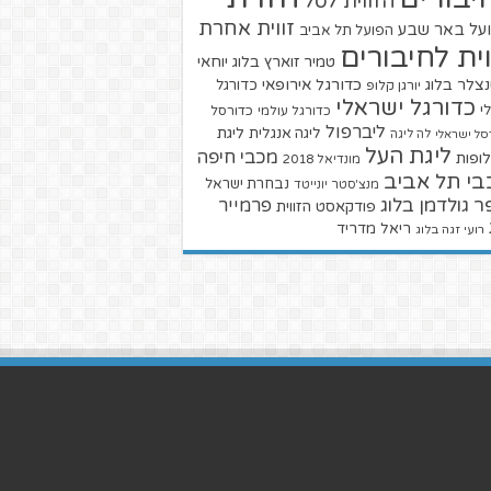
הזווית לסל
זווית אחרת
על באר שבע
הפועל תל אביב
וית לחיבורים
טמיר זוארץ בלוג
יוחאי
צלר בלוג
כדורגל אירופאי
כדורגל
יורגן קלופ
כדורגל ישראלי
י
כדורגל עולמי
כדורסל
ליברפול
ליגת
ליגה אנגלית
סל ישראלי
לה ליגה
ליגת העל
מכבי חיפה
ופות
מונדיאל 2018
בי תל אביב
נבחרת ישראל
מנצ'סטר יונייטד
ר גולדמן בלוג
פרמייר
פודקאסט הזווית
ריאל מדריד
רועי זגה בלוג