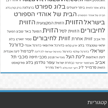
NBA
podcast
אהוד ריבן
בלוג ספורט
ביתר ירושלים
ברצלונה
בלוג
אתר הזווית
ברק קורן בלוג
הבית של אוהדי הספורט
הבית של אוהדי הספורט
הזווית
הזווית
בישראל
הזווית המקצועית
הזוית
לחיבורים
הזווית לסל
הפועל באר שבע
הפועל
זווית לחיבורים
זווית אחרת
טמיר זוארץ בלוג
תל אביב
כדורגל
יוחאי שטנצלר בלוג
כדורגל אירופאי
כדורגל אנגלי
יורגן קלופ
ישראלי
ליברפול
ליגה אנגלית
כדורגל עולמי
כדורסל
כדורסל ישראלי
לה ליגה
ליגת העל
מכבי תל
מכבי חיפה
ליגת האלופות
מונדיאל 2018
אביב
עופר גולדמן בלוג
פודקאסט
נבחרת ישראל
מנצ'סטר יונייטד
פרמייר ליג
הזווית
ריאל מדריד
רועי זגה בלוג
קטגוריות