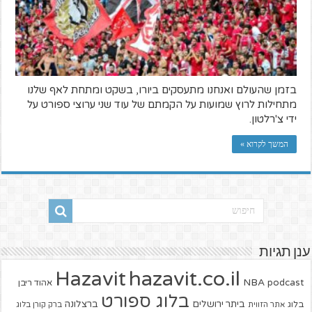
בזמן שהעולם ואנחנו מתעסקים ביורו, בשקט ומתחת לאף שלנו
מתחילות לרוץ שמועות על הקמתם של עוד שני ערוצי ספורט על
ידי צ'רלטון.
המשך לקרוא »
ענן תגיות
hazavit.co.il
Hazavit
NBA
podcast
אהוד ריבן
בלוג ספורט
ביתר ירושלים
ברצלונה
בלוג
אתר הזווית
ברק קורן בלוג