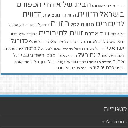
הבית של אוהדי הספורט
הבית של אוהדי הספורט
הזווית
הזווית
בישראל
הזווית המקצועית
הזוית
לחיבורים
הזווית לסל
הפועל באר שבע
הפועל
זווית לחיבורים
זווית אחרת
טמיר זוארץ בלוג
תל אביב
כדורגל
יוחאי שטנצלר בלוג
כדורגל אירופאי
כדורגל אנגלי
יורגן קלופ
ישראלי
ליברפול
ליגה אנגלית
כדורגל עולמי
כדורסל
כדורסל ישראלי
לה ליגה
ליגת העל
מכבי תל
מכבי חיפה
ליגת האלופות
מונדיאל 2018
אביב
עופר גולדמן בלוג
פודקאסט
נבחרת ישראל
מנצ'סטר יונייטד
פרמייר ליג
הזווית
ריאל מדריד
רועי זגה בלוג
קטגוריות
במגרש שלהם