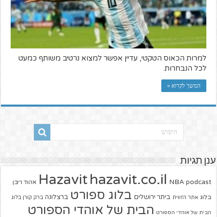
למרות הכאוס הטקטי, עדיין אפשר למצוא נרטיב משותף כמעט
לכל הנבחרות.
המשך לקרוא »
ענן תגיות
hazavit.co.il
Hazavit
NBA
podcast
אהוד ריבן
בלוג ספורט
ביתר ירושלים
ברצלונה
בלוג
אתר הזווית
ברק קורן בלוג
הבית של אוהדי הספורט
הבית של אוהדי הספורט