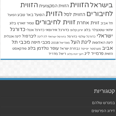
הזווית
הזווית
בישראל
הזווית המקצועית
הזוית
לחיבורים
הזווית לסל
הפועל באר שבע
הפועל
זווית לחיבורים
זווית אחרת
טמיר זוארץ בלוג
תל אביב
כדורגל
יוחאי שטנצלר בלוג
כדורגל אירופאי
כדורגל אנגלי
יורגן קלופ
ישראלי
ליברפול
ליגה אנגלית
כדורגל עולמי
כדורסל
כדורסל ישראלי
לה ליגה
ליגת העל
מכבי תל
מכבי חיפה
ליגת האלופות
מונדיאל 2018
אביב
עופר גולדמן בלוג
פודקאסט
נבחרת ישראל
מנצ'סטר יונייטד
פרמייר ליג
הזווית
ריאל מדריד
רועי זגה בלוג
קטגוריות
במגרש שלהם
דירוג הפרשנים