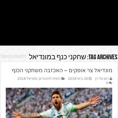
Tag Archives:
שחקני כנף במונדיאל
מונדיאל צר אופקים – האכזבה משחקני הכנף
רום טל-דן
30 ביוני 2018
הזווית לחיבורים
,
מונדיאל 2018
0