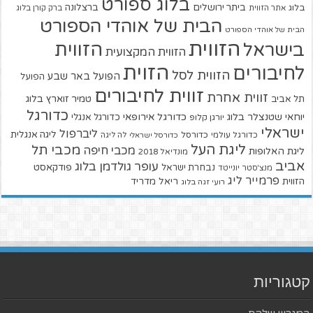
בלוג ספורט
ביתר ירושלים
ברצלונה
בלוג
אתר הזווית
ברק קורן בלוג
הבית של אוהדי הספורט
הבית של אוהדי הספורט
הזווית
הזווית
בישראל
הזווית המקצועית
הזוית
לחיבורים
הזווית לסל
הפועל באר שבע
הפועל
זווית לחיבורים
זווית אחרת
טמיר זוארץ בלוג
תל אביב
כדורגל
יוחאי שטנצלר בלוג
כדורגל אירופאי
כדורגל אנגלי
יורגן קלופ
ישראלי
ליברפול
ליגה אנגלית
כדורגל עולמי
כדורסל
כדורסל ישראלי
לה ליגה
ליגת העל
מכבי תל
מכבי חיפה
ליגת האלופות
מונדיאל 2018
אביב
עופר גולדמן בלוג
פודקאסט
נבחרת ישראל
מנצ'סטר יונייטד
פרמייר ליג
הזווית
ריאל מדריד
רועי זגה בלוג
קטגוריות