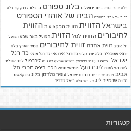
בלוג ספורט
ביתר ירושלים
ברצלונה
בלוג
אתר הזווית
ברק קורן בלוג
הבית של אוהדי הספורט
הבית של אוהדי הספורט
הזווית
הזווית
בישראל
הזווית המקצועית
הזוית
לחיבורים
הזווית לסל
הפועל באר שבע
הפועל
זווית לחיבורים
זווית אחרת
טמיר זוארץ בלוג
תל אביב
כדורגל
יוחאי שטנצלר בלוג
כדורגל אירופאי
כדורגל אנגלי
יורגן קלופ
ישראלי
ליברפול
ליגה אנגלית
כדורגל עולמי
כדורסל
כדורסל ישראלי
לה ליגה
ליגת העל
מכבי תל
מכבי חיפה
ליגת האלופות
מונדיאל 2018
אביב
עופר גולדמן בלוג
פודקאסט
נבחרת ישראל
מנצ'סטר יונייטד
פרמייר ליג
הזווית
ריאל מדריד
רועי זגה בלוג
קטגוריות