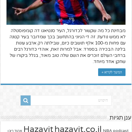
מבחינת כל מה שקשור לכדורגל, העיר סנטיאגו דה קומפוסטלה
לא ממש נודעת. זה די הגיוני בהתחשב בכך שמדובר בעיר קטנה
עם פחות מ-100 אלף תושבים כיום, שבילתה רק ארבע עונות
בליגה הבכירה בספרד. אבל למרות זאת, אוהדי כדורגל רבים
ברחבי העולם זוכרים את השם שלה טוב מאוד, בגלל ביקורו של
שחקן אחד מיוחד.
המשך לקרוא »
ענן תגיות
hazavit.co.il
Hazavit
NBA
podcast
אהוד ריבן