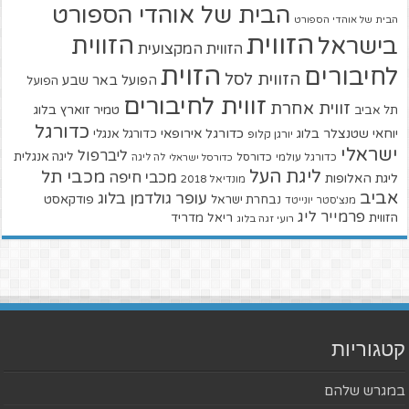
הבית של אוהדי הספורט
הבית של אוהדי הספורט
הזווית
הזווית
בישראל
הזווית המקצועית
הזוית
לחיבורים
הזווית לסל
הפועל באר שבע
הפועל
זווית לחיבורים
זווית אחרת
טמיר זוארץ בלוג
תל אביב
כדורגל
יוחאי שטנצלר בלוג
כדורגל אירופאי
כדורגל אנגלי
יורגן קלופ
ישראלי
ליברפול
ליגה אנגלית
כדורגל עולמי
כדורסל
כדורסל ישראלי
לה ליגה
ליגת העל
מכבי תל
מכבי חיפה
ליגת האלופות
מונדיאל 2018
אביב
עופר גולדמן בלוג
פודקאסט
נבחרת ישראל
מנצ'סטר יונייטד
פרמייר ליג
הזווית
ריאל מדריד
רועי זגה בלוג
קטגוריות
במגרש שלהם