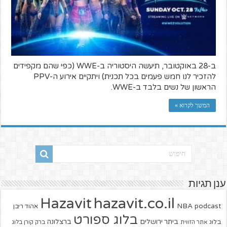
ב-28 באוקטובר, תיעשה היסטוריה ב-WWE (כפי שהם מקפידים
להזכיר לנו חמש פעמים בכל תכנית) ויתקיים אירוע ה-PPV
הראשון של נשים בלבד ב-WWE.
המשך לקרוא »
ענן תגיות
hazavit.co.il
Hazavit
NBA
podcast
אהוד ריבן
בלוג ספורט
ביתר ירושלים
ברצלונה
בלוג
אתר הזווית
ברק קורן בלוג