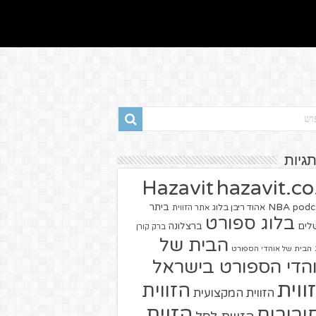
תגיות
hazavit.co.
Hazavit
NBA
podc
ביתר
אהוד ריבן בלוג
אתר הזווית
בלוג ספורט
שלים
ברצלונה
ברק קורן
הבית של
הבית של אוהדי הספורט
הדי הספורט בישראל
ווית
הזווית
הזווית המקצועית
הזוית
יבורים