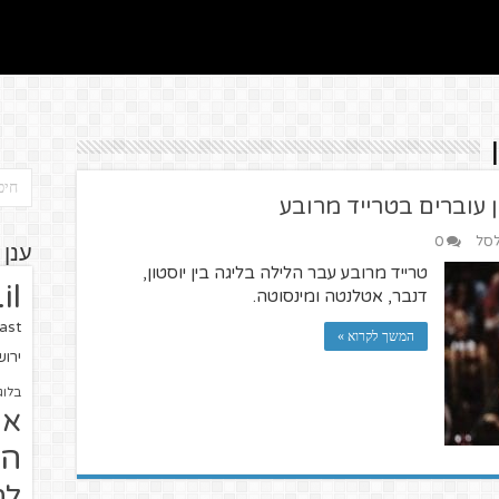
 עוברים בטרייד מרובע
לסל
0
ענן 
טרייד מרובע עבר הלילה בליגה בין יוסטון,
il
דנבר, אטלנטה ומינסוטה.
ast
המשך לקרוא »
ירו
בלוג
או
הז
לח