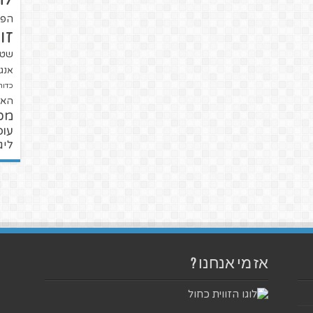
הפו
זו
שטנ
אנגל
כדור
האל
מכ
עופ
ליג
אז מי אנחנו ?