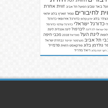
הזווית לסל
זווית אחרת
על באר שבע
הפועל תל אביב
וית לחיבורים
טמיר זוארץ בלוג
יוחאי
צלר בלוג
כדורגל אירופאי
כדורגל
יורגן קלופ
כדורגל ישראלי
י
כדורגל עולמי
כדורסל
ליברפול
ליגת
ליגה אנגלית
סל ישראלי
לה ליגה
ליגת העל
מכבי חיפה
ופות
מונדיאל 2018
בי תל אביב
נבחרת ישראל
מנצ'סטר יונייטד
ר גולדמן בלוג
פרמייר
פודקאסט הזווית
ריאל מדריד
רועי זגה בלוג