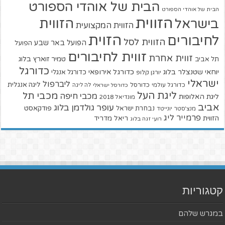
הבית של אוהדי הספורט
הבית של אוהדי הספורט
הזווית
הזווית
בישראל
הזווית המקצועית
הזוית
לחיבורים
הזווית לסל
הפועל באר שבע
הפועל
זווית לחיבורים
זווית אחרת
טמיר זוארץ בלוג
תל אביב
כדורגל
יוחאי שטנצלר בלוג
כדורגל אירופאי
כדורגל אנגלי
יורגן קלופ
ישראלי
ליברפול
ליגה אנגלית
כדורגל עולמי
כדורסל
כדורסל ישראלי
לה ליגה
ליגת העל
מכבי תל
מכבי חיפה
ליגת האלופות
מונדיאל 2018
אביב
עופר גולדמן בלוג
פודקאסט
נבחרת ישראל
מנצ'סטר יונייטד
פרמייר ליג
הזווית
ריאל מדריד
רועי זגה בלוג
קטגוריות
במגרש שלהם