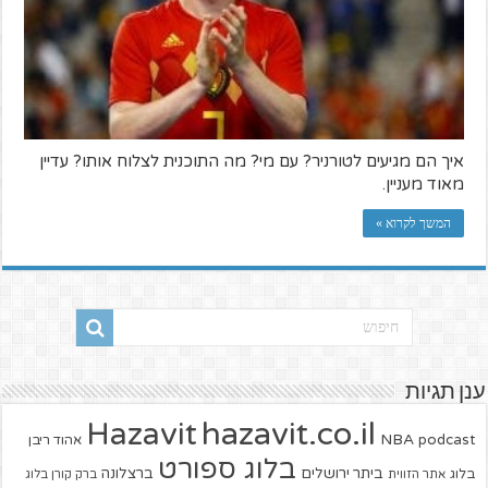
איך הם מגיעים לטורניר? עם מי? מה התוכנית לצלוח אותו? עדיין
מאוד מעניין.
המשך לקרוא »
ענן תגיות
hazavit.co.il
Hazavit
NBA
podcast
אהוד ריבן
בלוג ספורט
ביתר ירושלים
ברצלונה
בלוג
אתר הזווית
ברק קורן בלוג