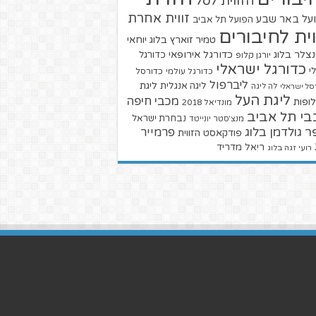
הזווית לסל
זווית אחרת
על באר שבע
הפועל תל אביב
וית לחיבורים
טמיר זוארץ בלוג
יוחאי
צלר בלוג
כדורגל אירופאי
כדורגל
יורגן קלופ
כדורגל ישראלי
י
כדורגל עולמי
כדורסל
ליברפול
ליגת
ליגה אנגלית
סל ישראלי
לה ליגה
ליגת העל
מכבי חיפה
ופות
מונדיאל 2018
בי תל אביב
נבחרת ישראל
מנצ'סטר יונייטד
ר גולדמן בלוג
פרמייר
פודקאסט הזווית
ריאל מדריד
רועי זגה בלוג