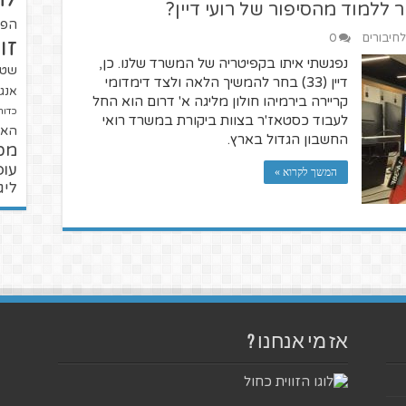
ללמוד מהסיפור של רועי דיין?
הפו
לחיבורים
0
זו
נפגשתי איתו בקפיטריה של המשרד שלנו. כן,
שטנ
דיין (33) בחר להמשיך הלאה ולצד דימדומי
אנגל
קריירה בירמיהו חולון מליגה א' דרום הוא החל
כדור
לעבוד כסטאז'ר בצוות ביקורת במשרד רואי
האל
החשבון הגדול בארץ.
מכ
עופ
המשך לקרוא »
ליג
אז מי אנחנו ?