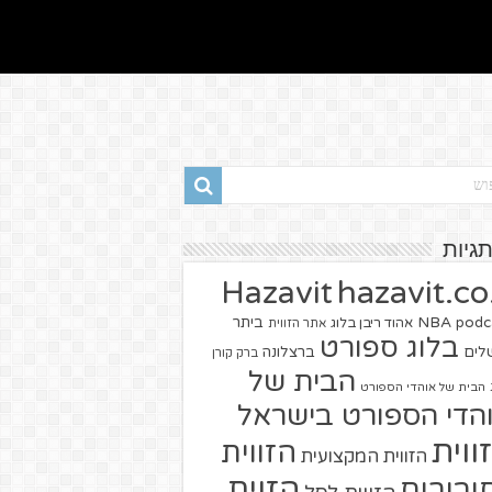
תגיות
hazavit.co.
Hazavit
NBA
podc
ביתר
אהוד ריבן בלוג
אתר הזווית
בלוג ספורט
שלים
ברצלונה
ברק קורן
הבית של
הבית של אוהדי הספורט
הדי הספורט בישראל
ווית
הזווית
הזווית המקצועית
הזוית
יבורים