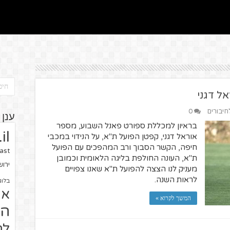
ל דגני
לחיבורים
0
ענן 
בראיון למכללת ספורט פאנל השבוע, מספר
il
אוראל דגני, קפטן הפועל ת"א, על הנידוי במכבי
חיפה, הקשר הסבוך ורב המהפכים עם הפועל
ast
ת"א, העונה החולפת בליגה הלאומית וכמובן
ירו
מעניק לנו הצצה להפועל ת"א שאנו צפויים
לראות השנה.
בלוג
או
המשך לקרוא »
הז
לח