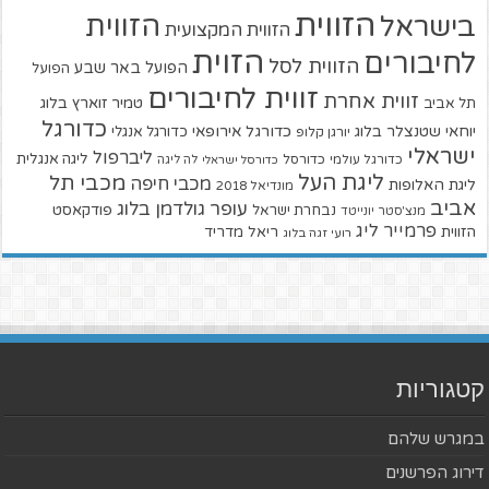
הזווית
הזווית
בישראל
הזווית המקצועית
הזוית
לחיבורים
הזווית לסל
הפועל באר שבע
הפועל
זווית לחיבורים
זווית אחרת
טמיר זוארץ בלוג
תל אביב
כדורגל
יוחאי שטנצלר בלוג
כדורגל אירופאי
כדורגל אנגלי
יורגן קלופ
ישראלי
ליברפול
ליגה אנגלית
כדורגל עולמי
כדורסל
כדורסל ישראלי
לה ליגה
ליגת העל
מכבי תל
מכבי חיפה
ליגת האלופות
מונדיאל 2018
אביב
עופר גולדמן בלוג
פודקאסט
נבחרת ישראל
מנצ'סטר יונייטד
פרמייר ליג
הזווית
ריאל מדריד
רועי זגה בלוג
קטגוריות
במגרש שלהם
דירוג הפרשנים