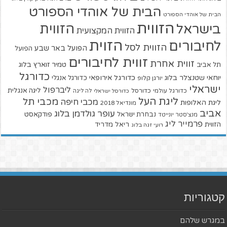
הבית של אוהדי הספורט
הבית של אוהדי הספורט
הזווית
הזווית
בישראל
הזווית המקצועית
הזוית
לחיבורים
הזווית לסל
הפועל באר שבע
הפועל
זווית לחיבורים
זווית אחרת
טמיר זוארץ בלוג
תל אביב
כדורגל
יוחאי שטנצלר בלוג
כדורגל אירופאי
כדורגל אנגלי
יורגן קלופ
ישראלי
ליברפול
ליגה אנגלית
כדורגל עולמי
כדורסל
כדורסל ישראלי
לה ליגה
ליגת העל
מכבי תל
מכבי חיפה
ליגת האלופות
מונדיאל 2018
אביב
עופר גולדמן בלוג
פודקאסט
נבחרת ישראל
מנצ'סטר יונייטד
פרמייר ליג
הזווית
ריאל מדריד
רועי זגה בלוג
קטגוריות
במגרש שלהם