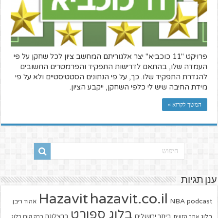
פרויקט "11 כוכביא" יצר אלגוריתם המחשב ציון לכל שחקן על פי
העמדה שלו, בהתאם לדרישות התפקיד והפרמטרים החשובים
להגדרת התפקיד שלו. כך, על פי הנתונים הסטטיסטיים ולא על פי
מידת החיבה שיש לי כלפי השחקן, ייקבע הציון.
המשך לקרוא »
ענן תגיות
hazavit.co.il
Hazavit
NBA
podcast
אהוד ריבן
בלוג ספורט
ביתר ירושלים
ברצלונה
בלוג
אתר הזווית
ברק קורן בלוג