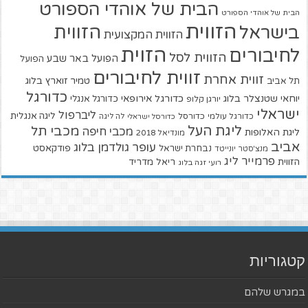
הבית של אוהדי הספורט
הבית של אוהדי הספורט
הזווית
הזווית
בישראל
הזווית המקצועית
הזוית
לחיבורים
הזווית לסל
הפועל באר שבע
הפועל
זווית לחיבורים
זווית אחרת
טמיר זוארץ בלוג
תל אביב
כדורגל
יוחאי שטנצלר בלוג
כדורגל אירופאי
כדורגל אנגלי
יורגן קלופ
ישראלי
ליברפול
ליגה אנגלית
כדורגל עולמי
כדורסל
כדורסל ישראלי
לה ליגה
ליגת העל
מכבי תל
מכבי חיפה
ליגת האלופות
מונדיאל 2018
אביב
עופר גולדמן בלוג
פודקאסט
נבחרת ישראל
מנצ'סטר יונייטד
פרמייר ליג
הזווית
ריאל מדריד
רועי זגה בלוג
קטגוריות
במגרש שלהם