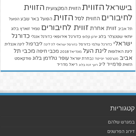
הזווית
הזווית
בישראל
הזווית המקצועית
הזוית
לחיבורים
הזווית לסל
הפועל באר שבע
הפועל
זווית לחיבורים
זווית אחרת
טמיר זוארץ בלוג
תל אביב
כדורגל
יוחאי שטנצלר בלוג
כדורגל אירופאי
כדורגל אנגלי
יורגן קלופ
ישראלי
ליברפול
ליגה אנגלית
כדורגל עולמי
כדורסל
כדורסל ישראלי
לה ליגה
ליגת העל
מכבי תל
מכבי חיפה
ליגת האלופות
מונדיאל 2018
אביב
עופר גולדמן בלוג
פודקאסט
נבחרת ישראל
מנצ'סטר יונייטד
פרמייר ליג
הזווית
ריאל מדריד
רועי זגה בלוג
קטגוריות
במגרש שלהם
דירוג הפרשנים