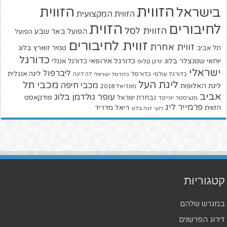
הזווית
הזווית
בישראל
הזווית המקצועית
הזוית
לחיבורים
הזווית לסל
הפועל באר שבע
הפועל
זווית לחיבורים
זווית אחרת
טמיר זוארץ בלוג
תל אביב
כדורגל
יוחאי שטנצלר בלוג
כדורגל אירופאי
כדורגל אנגלי
יורגן קלופ
ישראלי
ליברפול
ליגה אנגלית
כדורגל עולמי
כדורסל
כדורסל ישראלי
לה ליגה
ליגת העל
מכבי תל
מכבי חיפה
ליגת האלופות
מונדיאל 2018
אביב
עופר גולדמן בלוג
פודקאסט
נבחרת ישראל
מנצ'סטר יונייטד
פרמייר ליג
הזווית
ריאל מדריד
רועי זגה בלוג
קטגוריות
במגרש שלהם
דירוג הפרשנים