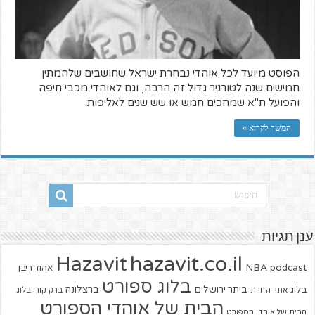
הפוסט מיועד לכל אוהדי נבחרת ישראל שחושבים שלהמתין
חמישים שנה לטורניר גדול זה הרבה, וגם לאוהדי מכבי חיפה
והפועל ת"א שמחכים חמש או שש שנים לאליפות.
המשך לקרוא »
ענן תגיות
hazavit.co.il
Hazavit
NBA
podcast
אהוד ריבן
בלוג ספורט
ביתר ירושלים
ברצלונה
בלוג
אתר הזווית
ברק קורן בלוג
הבית של אוהדי הספורט
הבית של אוהדי הספורט