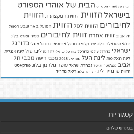
הבית של אוהדי הספורט
הבית של אוהדי הספורט
הזווית
הזווית
בישראל
הזווית המקצועית
הזוית
לחיבורים
הזווית לסל
הפועל באר שבע
הפועל
זווית לחיבורים
זווית אחרת
טמיר זוארץ בלוג
תל אביב
כדורגל
יוחאי שטנצלר בלוג
כדורגל אירופאי
כדורגל אנגלי
יורגן קלופ
ישראלי
ליברפול
ליגה אנגלית
כדורגל עולמי
כדורסל
כדורסל ישראלי
לה ליגה
ליגת העל
מכבי תל
מכבי חיפה
ליגת האלופות
מונדיאל 2018
אביב
עופר גולדמן בלוג
פודקאסט
נבחרת ישראל
מנצ'סטר יונייטד
פרמייר ליג
הזווית
ריאל מדריד
רועי זגה בלוג
קטגוריות
במגרש שלהם