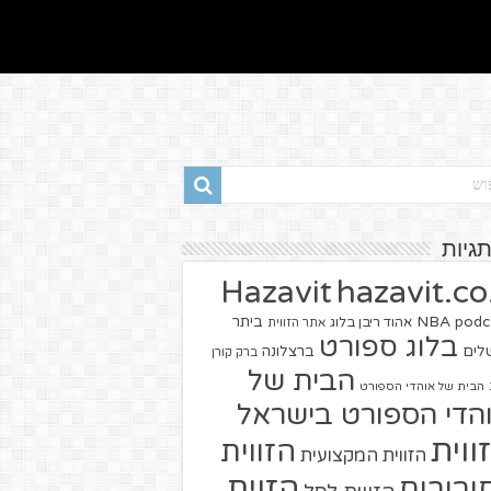
תגיות
hazavit.co.
Hazavit
NBA
podc
ביתר
אהוד ריבן בלוג
אתר הזווית
בלוג ספורט
שלים
ברצלונה
ברק קורן
הבית של
הבית של אוהדי הספורט
הדי הספורט בישראל
ווית
הזווית
הזווית המקצועית
הזוית
יבורים