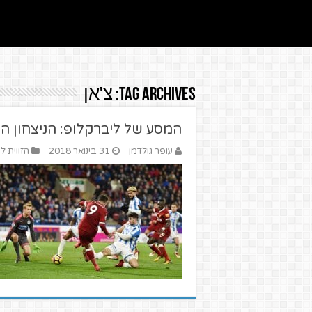
Tag Archives:
צ'אן
המסע של ליברקלופ: הניצחון ה
עופר גולדמן
31 בינואר 2018
הזווית ל