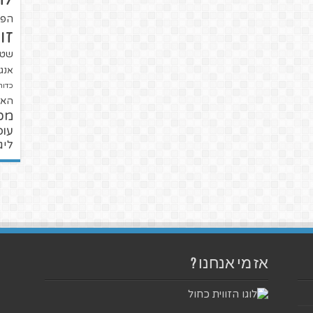
הפו
זו
שטנ
אנגל
כדור
האל
מכ
עופ
ליג
אז מי אנחנו ?