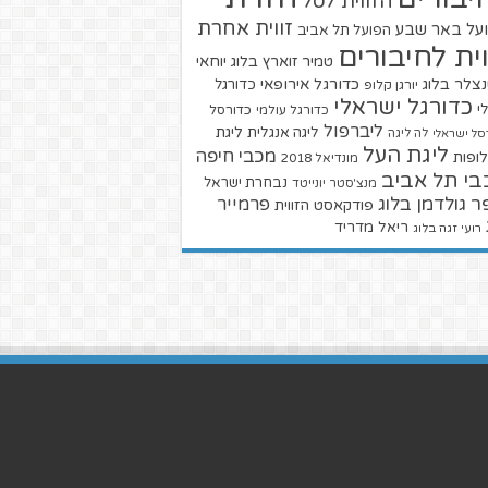
הזווית לסל
זווית אחרת
על באר שבע
הפועל תל אביב
וית לחיבורים
טמיר זוארץ בלוג
יוחאי
צלר בלוג
כדורגל אירופאי
כדורגל
יורגן קלופ
כדורגל ישראלי
י
כדורגל עולמי
כדורסל
ליברפול
ליגת
ליגה אנגלית
סל ישראלי
לה ליגה
ליגת העל
מכבי חיפה
ופות
מונדיאל 2018
בי תל אביב
נבחרת ישראל
מנצ'סטר יונייטד
ר גולדמן בלוג
פרמייר
פודקאסט הזווית
ריאל מדריד
רועי זגה בלוג