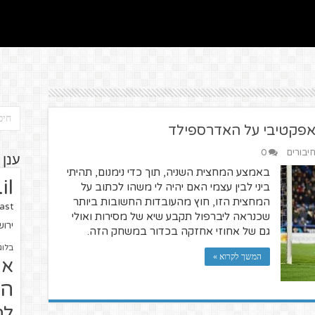
אפקטיבי על האדרספילד
חיבורים
0
ענן 
באמצע המחצית השניה, תוך כדי נימנום, תהיתי
il
ביני לבין עצמי האם יהיה לי משהו לכתוב על
המחצית הזו, חוץ מהעובדות החשובות ביותר
ast
שכנראה ליברפול תקבע שיא של מסירות ואולי
ירו
גם של אחוזי אחזקה בכדור במשחק הזה.
בלוג
המשך לקרוא »
או
הז
לח