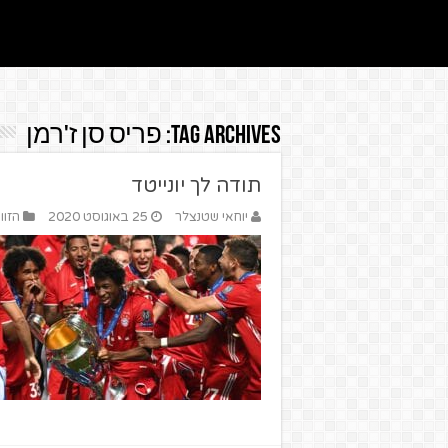
Tag Archives:
פריס סן ז'רמן
תודה לך יונייטד
יוחאי שטנצלר
25 באוגוסט 2020
הזוו