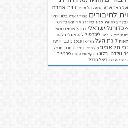
הזווית לסל
זווית אחרת
על באר שבע
הפועל תל אביב
וית לחיבורים
טמיר זוארץ בלוג
יוחאי
צלר בלוג
כדורגל אירופאי
כדורגל
יורגן קלופ
כדורגל ישראלי
י
כדורגל עולמי
כדורסל
ליברפול
ליגת
ליגה אנגלית
סל ישראלי
לה ליגה
ליגת העל
מכבי חיפה
ופות
מונדיאל 2018
בי תל אביב
נבחרת ישראל
מנצ'סטר יונייטד
ר גולדמן בלוג
פרמייר
פודקאסט הזווית
ריאל מדריד
רועי זגה בלוג