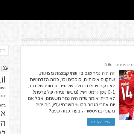
ית לחיבורים
0
ענן 
זה היה גמר טוב בין שתי קבוצות מצוינות,
il
שחקנים איכותיים, כוכבים וכו', כמה הזדמנויות
לא רעות ויכולת גדולה של נוייר, ובסופו של דבר,
ast
0-1 קטן גרמני ויעיל (משער נגיחה של צרפתי).
ירו
לא הייתי אומר שזה היה גמר משעמם, אבל אם
יום אחרי הגמר בקושי חשבתי עליו, מה יהיה
בלוג
מקומו בהיסטוריה בעוד כמה שנים?
או
הז
המשך לקרוא »
לח