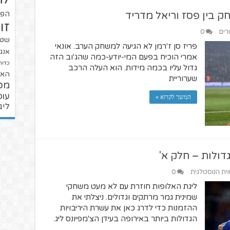
ק בין פסז וריאל מדריד
הפו
זו
רים
0
שטנ
פריז סן ז'רמן לא הגיעה למשחק הערב. אונאי
אנגל
אמרי הוכיח בפעם המי-יודע-כמה שהג'וב הזה
כדור
גדול עליו בכמה מידות. הוא העלה הרכב
האל
שערוריית
מכ
עופ
המשך לקרוא »
ליג
גדולות – חלק א'
וית הנוסטלגית
0
ליגת האלופות חוזרת עם לא מעט משחקי
שמינית גמר מרתקים וגדולים. ניצלתי את
ההזמנות כדי לדרג כאן את עשרת היריבויות
הגדולות ביותר באירופה בעידן הצ'מפיונס ליג.