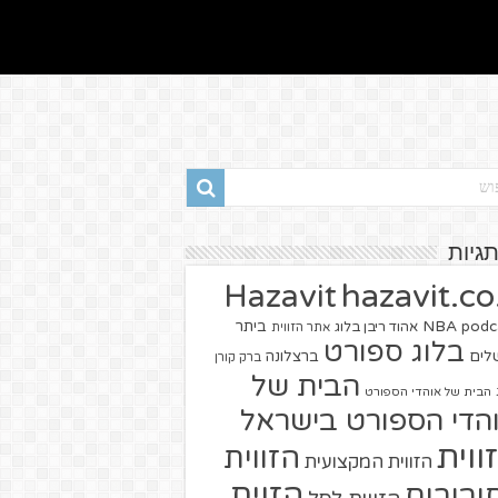
תגיות
hazavit.co.
Hazavit
NBA
podc
ביתר
אהוד ריבן בלוג
אתר הזווית
בלוג ספורט
שלים
ברצלונה
ברק קורן
הבית של
הבית של אוהדי הספורט
הדי הספורט בישראל
ווית
הזווית
הזווית המקצועית
הזוית
יבורים