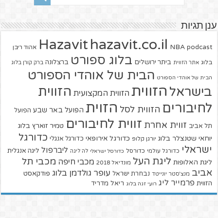
ענן תגיות
hazavit.co.il
Hazavit
NBA
podcast
אהוד ריבן
בלוג ספורט
ביתר ירושלים
ברצלונה
בלוג
אתר הזווית
ברק קורן בלוג
הבית של אוהדי הספורט
הבית של אוהדי הספורט
הזווית
הזווית
בישראל
הזווית המקצועית
הזוית
לחיבורים
הזווית לסל
הפועל באר שבע
הפועל
זווית לחיבורים
זווית אחרת
טמיר זוארץ בלוג
תל אביב
כדורגל
יוחאי שטנצלר בלוג
כדורגל אירופאי
כדורגל אנגלי
יורגן קלופ
ישראלי
ליברפול
ליגה אנגלית
כדורגל עולמי
כדורסל
כדורסל ישראלי
לה ליגה
ליגת העל
מכבי תל
מכבי חיפה
ליגת האלופות
מונדיאל 2018
אביב
עופר גולדמן בלוג
פודקאסט
נבחרת ישראל
מנצ'סטר יונייטד
פרמייר ליג
הזווית
ריאל מדריד
רועי זגה בלוג