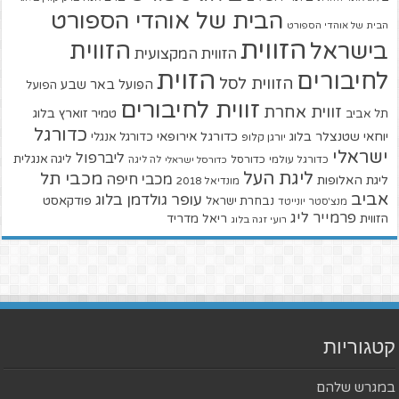
הבית של אוהדי הספורט
הבית של אוהדי הספורט
הזווית
הזווית
בישראל
הזווית המקצועית
הזוית
לחיבורים
הזווית לסל
הפועל באר שבע
הפועל
זווית לחיבורים
זווית אחרת
טמיר זוארץ בלוג
תל אביב
כדורגל
יוחאי שטנצלר בלוג
כדורגל אירופאי
כדורגל אנגלי
יורגן קלופ
ישראלי
ליברפול
ליגה אנגלית
כדורגל עולמי
כדורסל
כדורסל ישראלי
לה ליגה
ליגת העל
מכבי תל
מכבי חיפה
ליגת האלופות
מונדיאל 2018
אביב
עופר גולדמן בלוג
פודקאסט
נבחרת ישראל
מנצ'סטר יונייטד
פרמייר ליג
הזווית
ריאל מדריד
רועי זגה בלוג
קטגוריות
במגרש שלהם