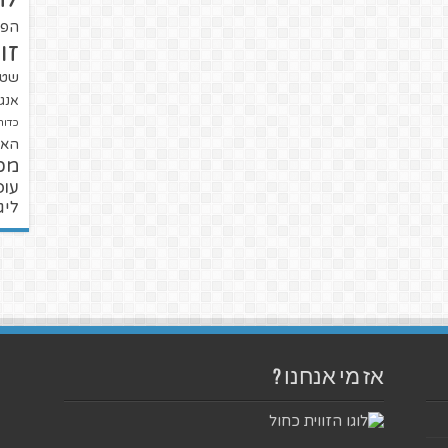
הפו
זו
שטנ
אנגל
כדור
האל
מכ
עופ
ליג
אז מי אנחנו ?