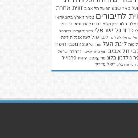
הזווית לסל
זווית אחרת
על באר שבע
הפועל תל אביב
וית לחיבורים
טמיר זוארץ בלוג
יוחאי
צלר בלוג
כדורגל אירופאי
כדורגל
יורגן קלופ
כדורגל ישראלי
י
כדורגל עולמי
כדורסל
ליברפול
ליגת
ליגה אנגלית
סל ישראלי
לה ליגה
ליגת העל
מכבי חיפה
ופות
מונדיאל 2018
בי תל אביב
נבחרת ישראל
מנצ'סטר יונייטד
ר גולדמן בלוג
פרמייר
פודקאסט הזווית
ריאל מדריד
רועי זגה בלוג