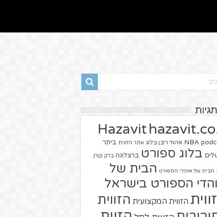
תגיות
hazavit.co.
Hazavit
NBA
podc
ביתר
אהוד ריבן בלוג
אתר הזווית
בלוג ספורט
שלים
ברצלונה
ברק קורן
הבית של
הבית של אוהדי הספורט
הדי הספורט בישראל
ווית
הזווית
הזווית המקצועית
הזוית
יבורים