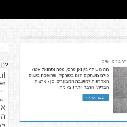
 לחיבורים
0
ענן 
מה משותף בין ואן פרסי, פפה וסמואל אטו?
il
כולם משחקים היום בטורקיה, שהופכת בשנים
האחרונות למושבת המבוגרים. סין? ארצות
ast
הברית? הרבה יותר נוצץ מהן
ירו
המשך לקרוא »
בלוג
או
הז
לח