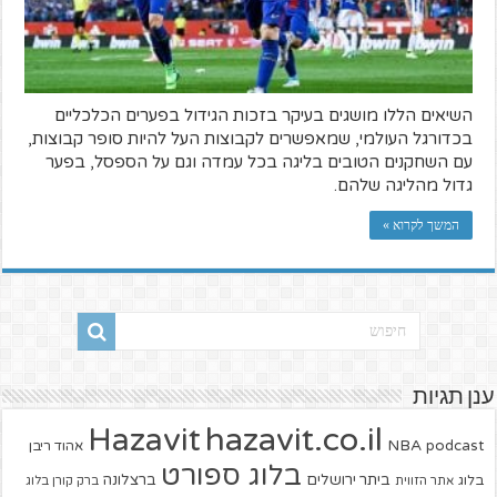
השיאים הללו מושגים בעיקר בזכות הגידול בפערים הכלכליים
בכדורגל העולמי, שמאפשרים לקבוצות העל להיות סופר קבוצות,
עם השחקנים הטובים בליגה בכל עמדה וגם על הספסל, בפער
גדול מהליגה שלהם.
המשך לקרוא »
ענן תגיות
hazavit.co.il
Hazavit
NBA
podcast
אהוד ריבן
בלוג ספורט
ביתר ירושלים
ברצלונה
בלוג
אתר הזווית
ברק קורן בלוג