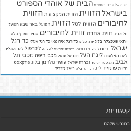
הבית של אוהדי הספורט
הבית של אוהדי הספורט
הזווית
הזווית
בישראל
הזווית המקצועית
הזוית
לחיבורים
הזווית לסל
הפועל באר שבע
הפועל
זווית לחיבורים
זווית אחרת
טמיר זוארץ בלוג
תל אביב
כדורגל
יוחאי שטנצלר בלוג
כדורגל אירופאי
כדורגל אנגלי
יורגן קלופ
ישראלי
ליברפול
ליגה אנגלית
כדורגל עולמי
כדורסל
כדורסל ישראלי
לה ליגה
ליגת העל
מכבי תל
מכבי חיפה
ליגת האלופות
מונדיאל 2018
אביב
עופר גולדמן בלוג
פודקאסט
נבחרת ישראל
מנצ'סטר יונייטד
פרמייר ליג
הזווית
ריאל מדריד
רועי זגה בלוג
קטגוריות
במגרש שלהם