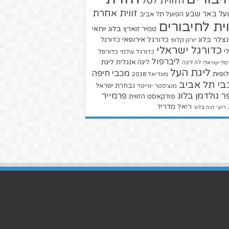
הזווית לסל
זווית אחרת
על באר שבע
הפועל תל אביב
וית לחיבורים
טמיר זוארץ בלוג
יוחאי
צלר בלוג
כדורגל אירופאי
כדורגל
יורגן קלופ
כדורגל ישראלי
י
כדורגל עולמי
כדורסל
ליברפול
ליגת
ליגה אנגלית
סל ישראלי
לה ליגה
ליגת העל
מכבי חיפה
ופות
מונדיאל 2018
בי תל אביב
נבחרת ישראל
מנצ'סטר יונייטד
ר גולדמן בלוג
פרמייר
פודקאסט הזווית
ריאל מדריד
רועי זגה בלוג