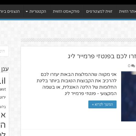
ר הזווית
זווית למצטרפים
פודקאסט הזווית
הקטגוריות
הנצפים ביות
0
ענן 
אני מקווה שההמלצות הבאות יעזרו לכם
il
להרכיב את הקבוצות הטובות ביותר בליגת
החלומות של הליגה האנגלית, או בשמה
ast
המקצועי - פנטזי פרמייר ליג
ירו
המשך לקרוא »
בלוג
או
הז
לח