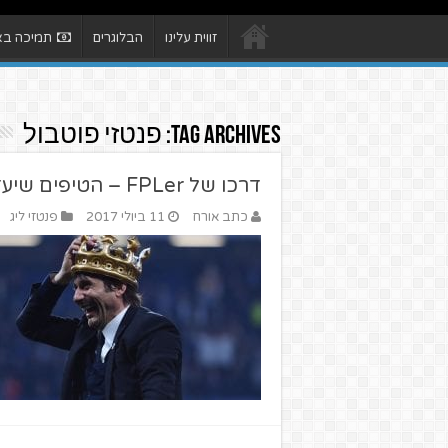
זווית עלינו
הבלוגרים
תמיכה באת
Tag Archives:
פנטזי פוטבול
דרכו של FPLer – הטיפים שיעזרו לכם בפנטזי פרמייר ליג
כתב אורח
11 ביולי 2017
פנטזי ליג