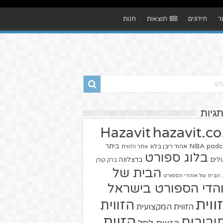
ר
חידונים
תוצאות
חנות
תגיות
hazavit.co.
Hazavit
NBA
podc
ביתר
אהוד ריבן בלוג
אתר הזווית
בלוג ספורט
שלים
ברצלונה
ברק קורן
הבית של
הבית של אוהדי הספורט
הדי הספורט בישראל
ווית
הזווית
הזווית המקצועית
הזוית
יבורים