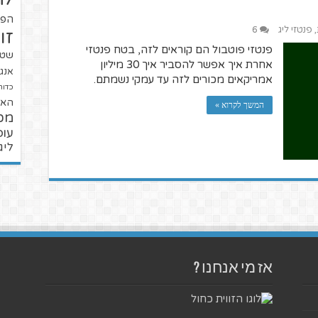
הפו
,
פנטזי ליג
6
זו
פנטזי פוטבול הם קוראים לזה, בטח פנטזי
שטנ
אחרת איך אפשר להסביר איך 30 מיליון
אנגל
אמריקאים מכורים לזה עד עמקי נשמתם.
כדור
האל
המשך לקרוא »
מכ
עופ
ליג
אז מי אנחנו ?