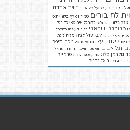
הזווית לסל
זווית אחרת
על באר שבע
הפועל תל אביב
וית לחיבורים
טמיר זוארץ בלוג
יוחאי
צלר בלוג
כדורגל אירופאי
כדורגל
יורגן קלופ
כדורגל ישראלי
י
כדורגל עולמי
כדורסל
ליברפול
ליגת
ליגה אנגלית
סל ישראלי
לה ליגה
ליגת העל
מכבי חיפה
ופות
מונדיאל 2018
בי תל אביב
נבחרת ישראל
מנצ'סטר יונייטד
ר גולדמן בלוג
פרמייר
פודקאסט הזווית
ריאל מדריד
רועי זגה בלוג