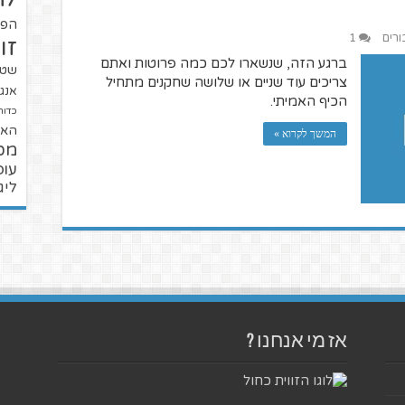
הפו
ורים
1
זו
ברגע הזה, שנשארו לכם כמה פרוטות ואתם
שטנ
צריכים עוד שניים או שלושה שחקנים מתחיל
אנגל
הכיף האמיתי.
כדור
האל
המשך לקרוא »
מכ
עופ
ליג
אז מי אנחנו ?