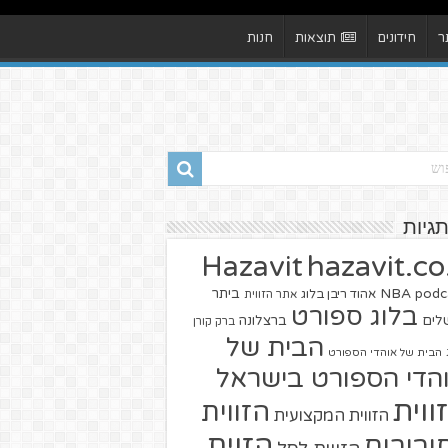
ר
חידונים
תוצאות
חנות
תגיות
hazavit.co.
Hazavit
NBA
podc
ביתר
אהוד ריבן בלוג
אתר הזווית
בלוג ספורט
שלים
ברצלונה
ברק קורן
הבית של
הבית של אוהדי הספורט
הדי הספורט בישראל
ווית
הזווית
הזווית המקצועית
הזוית
יבורים