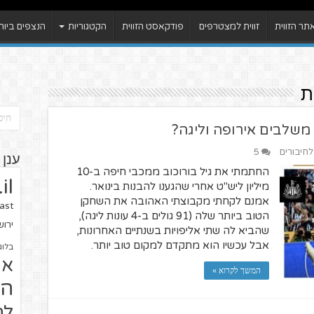
ר הזווית
זווית למצטרפים
פודקאסט הזווית
הקטגוריות
הנצפים ביות
ת
לחיבורים
5
ענן 
החתמתי את גיל בורוכוב ממכבי חיפה ב-10
il
מיליון ליש"ט אחרי שהגענו להבנות בינואר.
אמנם לקחתי מקבוצתי האהובה את השחקן
ast
הטוב ביותר שלה (91 גולים ב-4 עונות ליגה),
ירו
שהביא לה שתי אליפויות בשנתיים האחרונות,
אבל עכשיו הוא מתקדם למקום טוב יותר.
בלוג
או
המשך לקרוא »
הז
לח