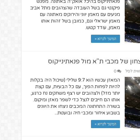
פנאתינייקוס בהיכל אואק"ה באתונה. מפגש
פיקנטי גם בשל העובדה שהצהובים מתל אביב
מגיעים עם מאמן יווני והירוקים מאתונה עם
מאמן ישראלי וגם, כמובן בשל זהות אותו
מאמן, עודד קטש.
המשך לקרוא »
ון של מכבי ת"א מול פנאתינייקוס
ווית לסל
0
המאזן עכשיו הוא 9:7 שלילי (שיכול היה בקלות
להיות לפחות הפוך, עם כל הבעיות, עם קצת
יותר מזל) ולצהובים יש רצף משחקים נח כרגע,
אותו הם חייבים לנצל כדי לשפר מאזן ומיקום.
בשורה התחתונה המכבים ניצחו את היוונים
בשבוע איחור ומכבי חיה ובועטת...
המשך לקרוא »