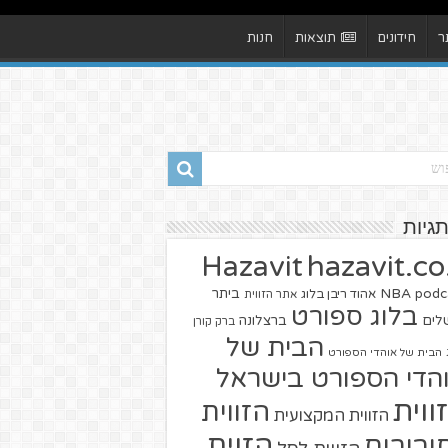
ר
חידונים
תוצאות
חנות
תגיות
hazavit.co.
Hazavit
NBA
podc
ביתר
אהוד ריבן בלוג
אתר הזווית
בלוג ספורט
שלים
ברצלונה
ברק קורן
הבית של
הבית של אוהדי הספורט
הדי הספורט בישראל
ווית
הזווית
הזווית המקצועית
הזוית
יבורים