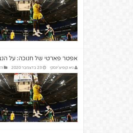
אפטר פארטי של חנוכה: על הנצח
גיא קופיצ'ינסקי
23 בדצמבר 2020
הז