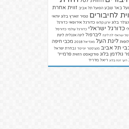
הזווית לסל
זווית אחרת
על באר שבע
הפועל תל אביב
וית לחיבורים
טמיר זוארץ בלוג
יוחאי
צלר בלוג
כדורגל אירופאי
כדורגל
יורגן קלופ
כדורגל ישראלי
י
כדורגל עולמי
כדורסל
ליברפול
ליגת
ליגה אנגלית
סל ישראלי
לה ליגה
ליגת העל
מכבי חיפה
ופות
מונדיאל 2018
בי תל אביב
נבחרת ישראל
מנצ'סטר יונייטד
ר גולדמן בלוג
פרמייר
פודקאסט הזווית
ריאל מדריד
רועי זגה בלוג