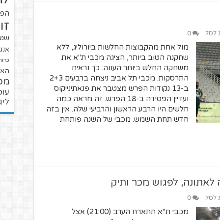
הפו
זו
ת לסל
0
שטנ
מול אחת מהקבוצות החלשות ביורוליג, ללא
אנגל
שחקנה הטוב ביותר, הציגה מכבי ת"א את
כדור
משחקה החלש ביותר העונה. כך נראית
האל
התרסקות. מכבי תל אביב ניצחה ברבעים 2+3
מכ
ב-13 נקודות הפרש מצטבר את פנאתינייקוס
עופ
ועדיין הפסידה ב-18 הפרש. זה מראה כמה
ליג
חלשים היו הרבע הראשון והרביעי שלה. אין בזה
חדש תחת השמש. מכבי של השנה פותחת
 לאתונה, לפגוש מכר ותיק
ת לסל
0
מכבי ת"א תתארח הערב (21:00) אצל