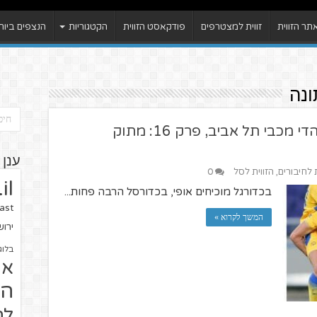
ר הזווית
זווית למצטרפים
פודקאסט הזווית
הקטגוריות
הנצפים ביות
ונה
YelloWeek: סיכום השבוע לאוהדי מכבי תל אביב, פרק 16: מתוק
ענן 
ת לחיבורים
,
הזווית לסל
0
il
בכדורגל מוכיחים אופי, בכדורסל הרבה פחות...
ast
המשך לקרוא »
ירו
בלוג
או
הז
לח