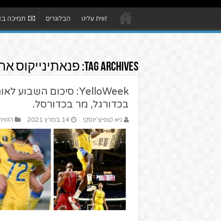
זווית עלינו
הבלוגרים
תמיכה באת
Tag Archives:
פנאתינייקוס את
בכדורגל, מר בכדורסל.
גיא קופיצ'ינסקי
14 במרץ 2021
הזווי