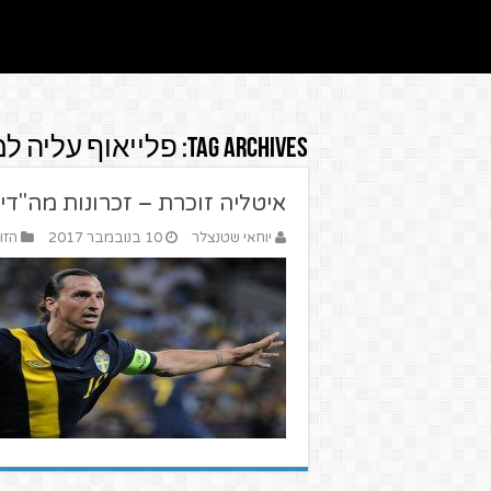
Tag Archives:
פלייאוף עליה למ
איטליה זוכרת – זכרונות מה"די
יוחאי שטנצלר
10 בנובמבר 2017
הזו