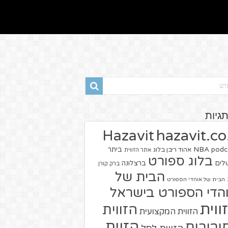
תגיות
hazavit.co.
Hazavit
NBA
podc
ביתר
אהוד ריבן בלוג
אתר הזווית
בלוג ספורט
שלים
ברצלונה
ברק קורן
הבית של
הבית של אוהדי הספורט
הדי הספורט בישראל
ווית
הזווית
הזווית המקצועית
הזוית
יבורים