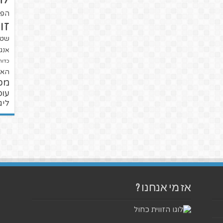
הפו
זו
שטנ
אנגל
כדור
האל
מכ
עופ
ליג
אז מי אנחנו ?