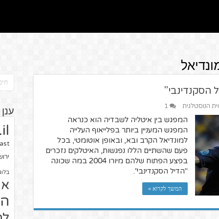
ונדיאל
ל הסקנדינבי"
וית הנוסטלגית
1
ענן 
המפגש בין איטליה לשבדיה הוא כנראה
il
המפגש המעניין ביותר בפלייאוף העלייה
למונדיאל הקרב ובא, ובאופן אוטומטי, בכל
ast
פעם שהשתיים הללו נפגשות, האיטלקים נזכרים
ירו
בפצע הפתוח שלהם מיורו 2004 במה שכונה
"הדיל הסקנדינבי".
בלוג
או
המשך לקרוא »
הז
לח