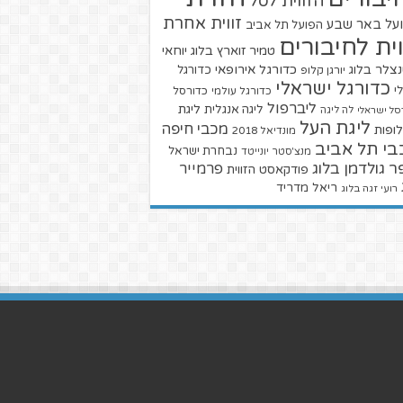
הזווית לסל
זווית אחרת
על באר שבע
הפועל תל אביב
וית לחיבורים
טמיר זוארץ בלוג
יוחאי
צלר בלוג
כדורגל אירופאי
כדורגל
יורגן קלופ
כדורגל ישראלי
י
כדורגל עולמי
כדורסל
ליברפול
ליגת
ליגה אנגלית
סל ישראלי
לה ליגה
ליגת העל
מכבי חיפה
ופות
מונדיאל 2018
בי תל אביב
נבחרת ישראל
מנצ'סטר יונייטד
ר גולדמן בלוג
פרמייר
פודקאסט הזווית
ריאל מדריד
רועי זגה בלוג