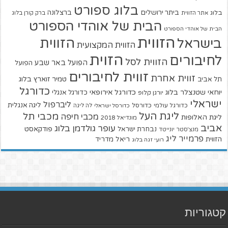
בלוג ספורט
ביתר ירושלים
ברצלונה
בלוג
אתר הזווית
ברק קורן בלוג
הבית של אוהדי הספורט
הבית של אוהדי הספורט
הזווית
הזווית
בישראל
הזווית המקצועית
הזוית
לחיבורים
הזווית לסל
הפועל באר שבע
הפועל
זווית לחיבורים
זווית אחרת
טמיר זוארץ בלוג
תל אביב
כדורגל
יוחאי שטנצלר בלוג
כדורגל אירופאי
כדורגל אנגלי
יורגן קלופ
ישראלי
ליברפול
ליגה אנגלית
כדורגל עולמי
כדורסל
כדורסל ישראלי
לה ליגה
ליגת העל
מכבי תל
מכבי חיפה
ליגת האלופות
מונדיאל 2018
אביב
עופר גולדמן בלוג
פודקאסט
נבחרת ישראל
מנצ'סטר יונייטד
פרמייר ליג
הזווית
ריאל מדריד
רועי זגה בלוג
קטגוריות