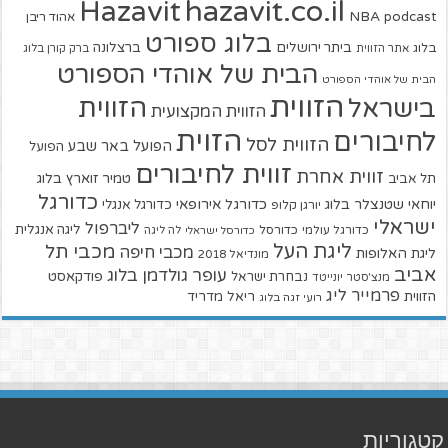
hazavit.co.il
Hazavit
NBA
podcast
אהוד ריבן
בלוג ספורט
ביתר ירושלים
ברצלונה
בלוג
אתר הזווית
ברק קורן בלוג
הבית של אוהדי הספורט
הבית של אוהדי הספורט
הזווית
הזווית
בישראל
הזווית המקצועית
הזוית
לחיבורים
הזווית לסל
הפועל באר שבע
הפועל
זווית לחיבורים
זווית אחרת
טמיר זוארץ בלוג
תל אביב
כדורגל
יוחאי שטנצלר בלוג
כדורגל אירופאי
כדורגל אנגלי
יורגן קלופ
ישראלי
ליברפול
ליגה אנגלית
כדורגל עולמי
כדורסל
כדורסל ישראלי
לה ליגה
ליגת העל
מכבי תל
מכבי חיפה
ליגת האלופות
מונדיאל 2018
אביב
עופר גולדמן בלוג
פודקאסט
נבחרת ישראל
מנצ'סטר יונייטד
פרמייר ליג
הזווית
ריאל מדריד
רועי זגה בלוג
קטגוריות