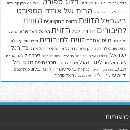
בלוג ספורט
ביתר ירושלים
ברצלונה
בלוג
אתר הזווית
ברק קורן בלוג
הבית של אוהדי הספורט
הבית של אוהדי הספורט
הזווית
הזווית
בישראל
הזווית המקצועית
הזוית
לחיבורים
הזווית לסל
הפועל באר שבע
הפועל
זווית לחיבורים
זווית אחרת
טמיר זוארץ בלוג
תל אביב
כדורגל
יוחאי שטנצלר בלוג
כדורגל אירופאי
כדורגל אנגלי
יורגן קלופ
ישראלי
ליברפול
ליגה אנגלית
כדורגל עולמי
כדורסל
כדורסל ישראלי
לה ליגה
ליגת העל
מכבי תל
מכבי חיפה
ליגת האלופות
מונדיאל 2018
אביב
עופר גולדמן בלוג
פודקאסט
נבחרת ישראל
מנצ'סטר יונייטד
פרמייר ליג
הזווית
ריאל מדריד
רועי זגה בלוג
קטגוריות