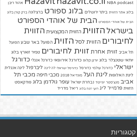
hazavit.co.il
Hazavit
NBA
podcast
אהוד ריבן
בלוג ספורט
ביתר ירושלים
ברצלונה
בלוג
אתר הזווית
ברק קורן בלוג
הבית של אוהדי הספורט
הבית של אוהדי הספורט
הזווית
הזווית
בישראל
הזווית המקצועית
הזוית
לחיבורים
הזווית לסל
הפועל באר שבע
הפועל
זווית לחיבורים
זווית אחרת
טמיר זוארץ בלוג
תל אביב
כדורגל
יוחאי שטנצלר בלוג
כדורגל אירופאי
כדורגל אנגלי
יורגן קלופ
ישראלי
ליברפול
ליגה אנגלית
כדורגל עולמי
כדורסל
כדורסל ישראלי
לה ליגה
ליגת העל
מכבי תל
מכבי חיפה
ליגת האלופות
מונדיאל 2018
אביב
עופר גולדמן בלוג
פודקאסט
נבחרת ישראל
מנצ'סטר יונייטד
פרמייר ליג
הזווית
ריאל מדריד
רועי זגה בלוג
קטגוריות