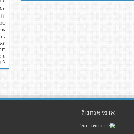
הפו
זו
שטנ
אנגל
כדור
האל
מכ
עופ
ליג
אז מי אנחנו ?