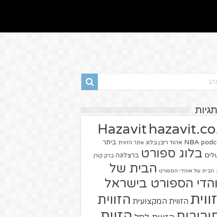
תגיות
hazavit.co.
Hazavit
NBA
podc
ביתר
אהוד ריבן בלוג
אתר הזווית
בלוג ספורט
שלים
ברצלונה
ברק קורן
הבית של
הבית של אוהדי הספורט
הדי הספורט בישראל
ווית
הזווית
הזווית המקצועית
הזוית
יבורים