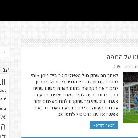
חיבורים
1
ענן 
לאחר המשחק מול נאפולי רוג'ר בייל זימן אותי
il
לשיחה במשרדו. הוא הודיע לי שהוא מתכוון
למכור את הקבוצה בתום העונה משום שהיה
ast
כבר מבוגר ורצה לבלות את שארית חייו עם
ירו
אשתו. ביקשתי מהשחקנים לתת מעצמם יותר
עד תום העונה כדי שיפרוש עם טעם טוב, אם
בלוג
אפשר אז עם כרטיס לצ'מפיונס.
או
הז
המשך לקרוא »
לח