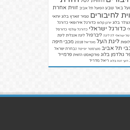
הזווית לסל
זווית אחרת
על באר שבע
הפועל תל אביב
וית לחיבורים
טמיר זוארץ בלוג
יוחאי
צלר בלוג
כדורגל אירופאי
כדורגל
יורגן קלופ
כדורגל ישראלי
י
כדורגל עולמי
כדורסל
ליברפול
ליגת
ליגה אנגלית
סל ישראלי
לה ליגה
ליגת העל
מכבי חיפה
ופות
מונדיאל 2018
בי תל אביב
נבחרת ישראל
מנצ'סטר יונייטד
ר גולדמן בלוג
פרמייר
פודקאסט הזווית
ריאל מדריד
רועי זגה בלוג