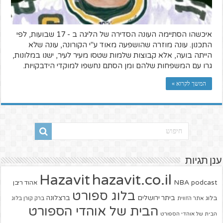
איכשהו הסתיימה העונה הסדירה של הליגה ב - 17 שבועות, לפי
התכנון. עונה מוזרה שהושפעה מאוד ע"י הקורונה, עונה שלא
הייתה בועה, אלא קבוצות שלמות שטסו מעיר לעיר, ישנו במלונות,
גרו עם המשפחות שלהם ומן הסתם נחשפו למוקדי הידבקויות.
המשך לקרוא »
ענן תגיות
hazavit.co.il
Hazavit
NBA
podcast
אהוד ריבן
בלוג ספורט
ביתר ירושלים
ברצלונה
בלוג
אתר הזווית
ברק קורן בלוג
הבית של אוהדי הספורט
הבית של אוהדי הספורט