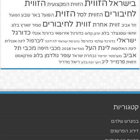
הזווית
הזווית
בישראל
הזווית המקצועית
הזוית
לחיבורים
הזווית לסל
הפועל באר שבע
הפועל
זווית לחיבורים
זווית אחרת
טמיר זוארץ בלוג
תל אביב
כדורגל
יוחאי שטנצלר בלוג
כדורגל אירופאי
כדורגל אנגלי
יורגן קלופ
ישראלי
ליברפול
ליגה אנגלית
כדורגל עולמי
כדורסל
כדורסל ישראלי
לה ליגה
ליגת העל
מכבי תל
מכבי חיפה
ליגת האלופות
מונדיאל 2018
אביב
עופר גולדמן בלוג
פודקאסט
נבחרת ישראל
מנצ'סטר יונייטד
פרמייר ליג
הזווית
ריאל מדריד
רועי זגה בלוג
קטגוריות
במגרש שלהם
דירוג הפרשנים