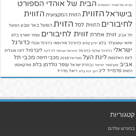
הבית של אוהדי הספורט
הבית של אוהדי הספורט
הזווית
הזווית
בישראל
הזווית המקצועית
הזוית
לחיבורים
הזווית לסל
הפועל באר שבע
הפועל
זווית לחיבורים
זווית אחרת
טמיר זוארץ בלוג
תל אביב
כדורגל
יוחאי שטנצלר בלוג
כדורגל אירופאי
כדורגל אנגלי
יורגן קלופ
ישראלי
ליברפול
ליגה אנגלית
כדורגל עולמי
כדורסל
כדורסל ישראלי
לה ליגה
ליגת העל
מכבי תל
מכבי חיפה
ליגת האלופות
מונדיאל 2018
אביב
עופר גולדמן בלוג
פודקאסט
נבחרת ישראל
מנצ'סטר יונייטד
פרמייר ליג
הזווית
ריאל מדריד
רועי זגה בלוג
קטגוריות
במגרש שלהם