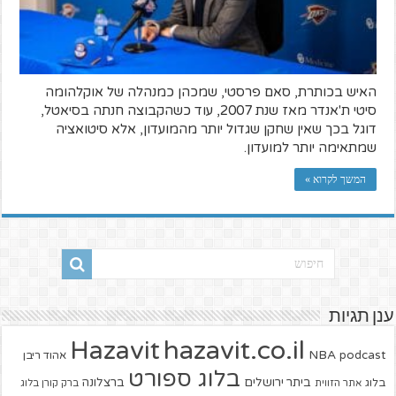
האיש בכותרת, סאם פרסטי, שמכהן כמנהלה של אוקלהומה
סיטי ת'אנדר מאז שנת 2007, עוד כשהקבוצה חנתה בסיאטל,
דוגל בכך שאין שחקן שגדול יותר מהמועדון, אלא סיטואציה
שמתאימה יותר למועדון.
המשך לקרוא »
ענן תגיות
hazavit.co.il
Hazavit
NBA
podcast
אהוד ריבן
בלוג ספורט
ביתר ירושלים
ברצלונה
בלוג
אתר הזווית
ברק קורן בלוג