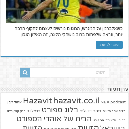
כשאלברמן על המגרש, המגנים מרשים לעצמם לתקוף הרבה
יותר, ונראה שלפחות ברוב משחקי הליגה, זה האיזון הנכון
המשך לקרוא »
ענן תגיות
hazavit.co.il
Hazavit
NBA
podcast
אהוד ריבן
בלוג ספורט
ביתר ירושלים
ברצלונה
בלוג
אתר הזווית
ברק קורן בלוג
הבית של אוהדי הספורט
הבית של אוהדי הספורט
הזווית
הזווית
בישראל