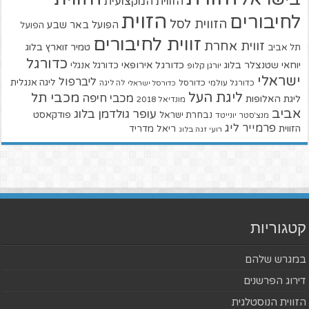
הזווית המקצועית
הזוית
לחיבורים
הזווית לסל
הפועל באר שבע
הפועל
זווית לחיבורים
זווית אחרת
טמיר זוארץ בלוג
תל אביב
כדורגל
יוחאי שטנצלר בלוג
כדורגל אירופאי
כדורגל אנגלי
יורגן קלופ
ישראלי
ליברפול
ליגה אנגלית
כדורגל עולמי
כדורסל
כדורסל ישראלי
לה ליגה
ליגת העל
מכבי תל
מכבי חיפה
ליגת האלופות
מונדיאל 2018
אביב
עופר גולדמן בלוג
פודקאסט
נבחרת ישראל
מנצ'סטר יונייטד
פרמייר ליג
הזווית
ריאל מדריד
רועי זגה בלוג
קטגוריות
במגרש שלהם
דירוג הפרשנים
הזווית הנוסטלגית