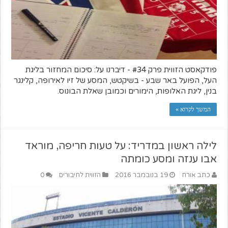
פודקאסט הזווית פרק #34 - דיברנו על: סיכום המחזור בליגת
העל, הפועל באר שבע - בשיקטש, המסע של זיו לאירופה, קלינגר
בנין, ליגת האלופות, הימורים וכמובן שאלת הבונוס.
המשך לקרוא »
לילה ראשון במדריד: על טעות חריפה, מוראד
אבו ענזה ומסע כומתה
כתב אורח
19 בנובמבר 2016
הזווית לחיבורים
0