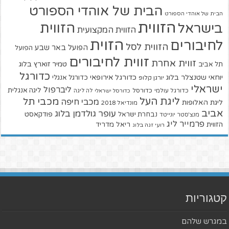
הבית של אוהדי הספורט
הבית של אוהדי הספורט
הזווית
הזווית
בישראל
הזווית המקצועית
הזוית
לחיבורים
הזווית לסל
הפועל באר שבע
הפועל
זווית לחיבורים
זווית אחרת
טמיר זוארץ בלוג
תל אביב
כדורגל
יוחאי שטנצלר בלוג
כדורגל אירופאי
כדורגל אנגלי
יורגן קלופ
ישראלי
ליברפול
ליגה אנגלית
כדורגל עולמי
כדורסל
כדורסל ישראלי
לה ליגה
ליגת העל
מכבי תל
מכבי חיפה
ליגת האלופות
מונדיאל 2018
אביב
עופר גולדמן בלוג
פודקאסט
נבחרת ישראל
מנצ'סטר יונייטד
פרמייר ליג
הזווית
ריאל מדריד
רועי זגה בלוג
קטגוריות
במגרש שלהם