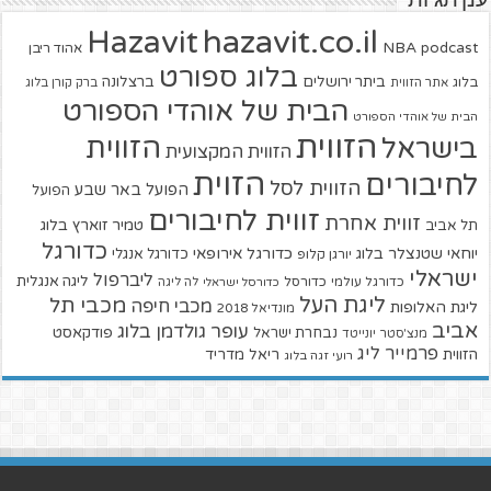
ענן תגיות
hazavit.co.il
Hazavit
NBA
podcast
אהוד ריבן
בלוג ספורט
ביתר ירושלים
ברצלונה
בלוג
אתר הזווית
ברק קורן בלוג
הבית של אוהדי הספורט
הבית של אוהדי הספורט
הזווית
הזווית
בישראל
הזווית המקצועית
הזוית
לחיבורים
הזווית לסל
הפועל באר שבע
הפועל
זווית לחיבורים
זווית אחרת
טמיר זוארץ בלוג
תל אביב
כדורגל
יוחאי שטנצלר בלוג
כדורגל אירופאי
כדורגל אנגלי
יורגן קלופ
ישראלי
ליברפול
ליגה אנגלית
כדורגל עולמי
כדורסל
כדורסל ישראלי
לה ליגה
ליגת העל
מכבי תל
מכבי חיפה
ליגת האלופות
מונדיאל 2018
אביב
עופר גולדמן בלוג
פודקאסט
נבחרת ישראל
מנצ'סטר יונייטד
פרמייר ליג
הזווית
ריאל מדריד
רועי זגה בלוג