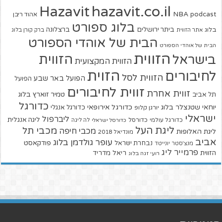
hazavit.co.il
Hazavit
NBA
podcast
אהוד ריבן
בלוג ספורט
ביתר ירושלים
ברצלונה
בלוג
אתר הזווית
ברק קורן בלוג
הבית של אוהדי הספורט
הבית של אוהדי הספורט
הזווית
הזווית
בישראל
הזווית המקצועית
הזוית
לחיבורים
הזווית לסל
הפועל באר שבע
הפועל
זווית לחיבורים
זווית אחרת
טמיר זוארץ בלוג
תל אביב
כדורגל
יוחאי שטנצלר בלוג
כדורגל אירופאי
כדורגל אנגלי
יורגן קלופ
ישראלי
ליברפול
ליגה אנגלית
כדורגל עולמי
כדורסל
כדורסל ישראלי
לה ליגה
ליגת העל
מכבי תל
מכבי חיפה
ליגת האלופות
מונדיאל 2018
אביב
עופר גולדמן בלוג
פודקאסט
נבחרת ישראל
מנצ'סטר יונייטד
פרמייר ליג
הזווית
ריאל מדריד
רועי זגה בלוג