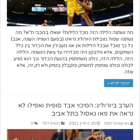
מה נשתנה הלילה הזה מכל הלילות? ישאלו במכבי ת"א? מה
נשתנה שמול מובילת היורוליג נראינו (בפעם השנייה העונה, אגב)
כל כך טוב? שבכל הלילות אין אנו מעבירין את הכדור בין כלל
השחקנים, אלא ווילבקין היה מכדררו עד צאת הנשמה. הלילה
הזה, הלילה הזה, כולנו משתתפין בהנעת הכדור וכך הוא מגיע
לכולנו וכולנו שותפין למשחק ומקבלין בטחון.ולא רק זה, אלא
שזה …
המשך לקרוא »
הערב ביורוליג: הסיכוי אבד סופית ואפילו לא
נראה את פאו גאסול בתל אביב
גיא קופיצ'ינסקי
30 במרץ 2021
הזווית לסל
0