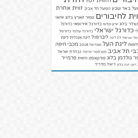
הזווית לסל
זווית אחרת
על באר שבע
הפועל תל אביב
וית לחיבורים
טמיר זוארץ בלוג
יוחאי
צלר בלוג
כדורגל אירופאי
כדורגל
יורגן קלופ
כדורגל ישראלי
י
כדורגל עולמי
כדורסל
ליברפול
ליגת
ליגה אנגלית
סל ישראלי
לה ליגה
ליגת העל
מכבי חיפה
ופות
מונדיאל 2018
בי תל אביב
נבחרת ישראל
מנצ'סטר יונייטד
ר גולדמן בלוג
פרמייר
פודקאסט הזווית
ריאל מדריד
רועי זגה בלוג