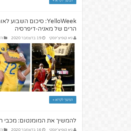
המשך לקרוא »
YelloWeek: סיכום השב
הרים של מאניה-דיפרסיה
גיא קופיצ'ינסקי
19 בדצמבר 2020
הז
המשך לקרוא »
להמשיך את המומנטום: מכבי תל
גיא קופיצ'ינסקי
16 בדצמבר 2020
הז