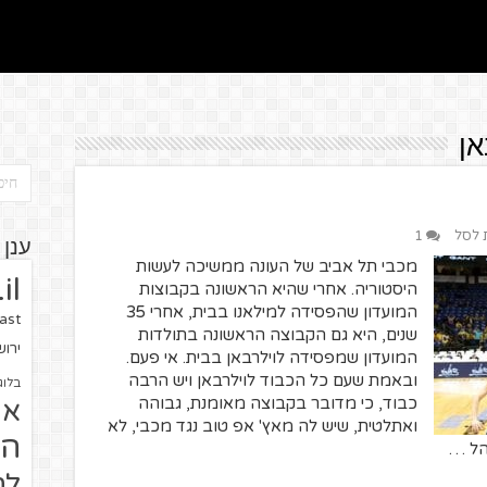
אן
ת לסל
1
ענן 
מכבי תל אביב של העונה ממשיכה לעשות
il
היסטוריה. אחרי שהיא הראשונה בקבוצות
המועדון שהפסידה למילאנו בבית, אחרי 35
ast
שנים, היא גם הקבוצה הראשונה בתולדות
ירו
המועדון שמפסידה לוילרבאן בבית. אי פעם.
ובאמת שעם כל הכבוד לוילרבאן ויש הרבה
בלוג
כבוד, כי מדובר בקבוצה מאומנת, גבוהה
או
ואתלטית, שיש לה מאץ' אפ טוב נגד מכבי, לא
הז
הל …
לח