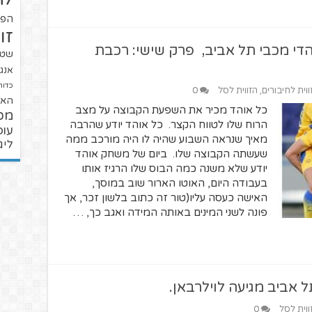
הפו
זו
וע לאוהדי מכבי תל אביב, פרק שישי: רכבת
שטנ
אנגל
כדור
ווית לחיבורים
,
הזווית לסל
0
האל
כל אוהד מכיר את השפעת הקבוצה על מצב
מכ
הרוח שלו לטווח הקצר. כל אוהד יודע שהרבה
עופ
מאיך שנראה השבוע שהיה לו היה מורכב ממה
ליג
שעשתה הקבוצה שלו. ביום של משחק אוהד
יודע שלא משנה כמה הבוס שלו הרגיז אותו
בעבודה היום, האוטו הארור שוב במוסך,
האישה כעסה עליו(טור זה כתוב בלשון זכר, אך
פונה לשני המינים באותה המידה ואגב כך, …
 אביב מגיעה לוילרבאן.
ווית לסל
0