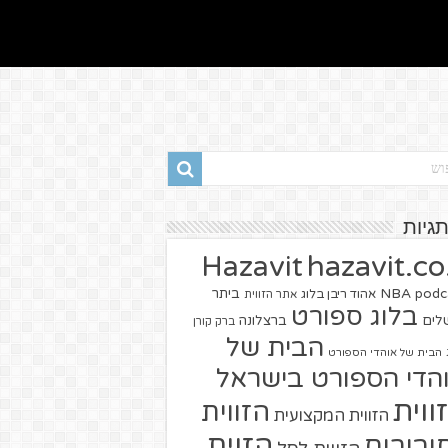
תגיות
hazavit.co.
Hazavit
NBA
podc
ביתר
אהוד ריבן בלוג
אתר הזווית
בלוג ספורט
שלים
ברצלונה
ברק קורן
הבית של
הבית של אוהדי הספורט
הדי הספורט בישראל
ווית
הזווית
הזווית המקצועית
הזוית
יבורים