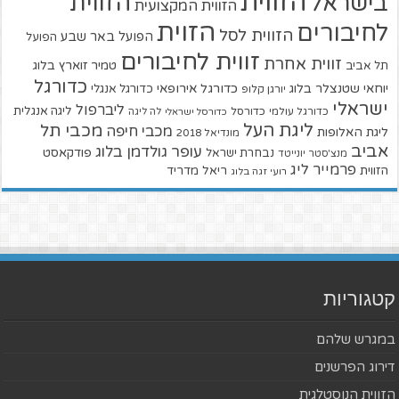
הזווית
הזווית
בישראל
הזווית המקצועית
הזוית
לחיבורים
הזווית לסל
הפועל באר שבע
הפועל
זווית לחיבורים
זווית אחרת
טמיר זוארץ בלוג
תל אביב
כדורגל
יוחאי שטנצלר בלוג
כדורגל אירופאי
כדורגל אנגלי
יורגן קלופ
ישראלי
ליברפול
ליגה אנגלית
כדורגל עולמי
כדורסל
כדורסל ישראלי
לה ליגה
ליגת העל
מכבי תל
מכבי חיפה
ליגת האלופות
מונדיאל 2018
אביב
עופר גולדמן בלוג
פודקאסט
נבחרת ישראל
מנצ'סטר יונייטד
פרמייר ליג
הזווית
ריאל מדריד
רועי זגה בלוג
קטגוריות
במגרש שלהם
דירוג הפרשנים
הזווית הנוסטלגית