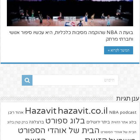
בועת ה NBA שהוקמה מסיבות כלכליות, היא עכשיו סיפור אנושי
וחברתי מרתק
המשך לקרוא »
ענן תגיות
hazavit.co.il
Hazavit
NBA
podcast
אהוד ריבן
בלוג ספורט
ביתר ירושלים
ברצלונה
בלוג
אתר הזווית
ברק קורן בלוג
הבית של אוהדי הספורט
הבית של אוהדי הספורט