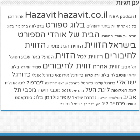
ענן תגיות
hazavit.co.il
Hazavit
NBA
podcast
אהוד ריבן
בלוג ספורט
ביתר ירושלים
ברצלונה
בלוג
אתר הזווית
ברק קורן בלוג
הבית של אוהדי הספורט
הבית של אוהדי הספורט
הזווית
הזווית
בישראל
הזווית המקצועית
הזוית
לחיבורים
הזווית לסל
הפועל באר שבע
הפועל
זווית לחיבורים
זווית אחרת
טמיר זוארץ בלוג
תל אביב
כדורגל
יוחאי שטנצלר בלוג
כדורגל אירופאי
כדורגל אנגלי
יורגן קלופ
ישראלי
ליברפול
ליגה אנגלית
כדורגל עולמי
כדורסל
כדורסל ישראלי
לה ליגה
ליגת העל
מכבי תל
מכבי חיפה
ליגת האלופות
מונדיאל 2018
אביב
עופר גולדמן בלוג
פודקאסט
נבחרת ישראל
מנצ'סטר יונייטד
פרמייר ליג
הזווית
ריאל מדריד
רועי זגה בלוג