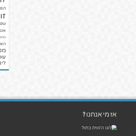
הפו
זו
שטנ
אנגל
כדור
האל
מכ
עופ
ליג
אז מי אנחנו ?