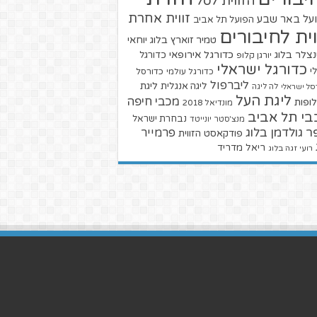
הזווית לסל
זווית אחרת
על באר שבע
הפועל תל אביב
וית לחיבורים
טמיר זוארץ בלוג
יוחאי
צלר בלוג
כדורגל אירופאי
כדורגל
יורגן קלופ
כדורגל ישראלי
י
כדורגל עולמי
כדורסל
ליברפול
ליגת
ליגה אנגלית
סל ישראלי
לה ליגה
ליגת העל
מכבי חיפה
ופות
מונדיאל 2018
בי תל אביב
נבחרת ישראל
מנצ'סטר יונייטד
ר גולדמן בלוג
פרמייר
פודקאסט הזווית
ריאל מדריד
רועי זגה בלוג