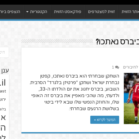
ר הזווית
זווית למצטרפים
פודקאסט הזווית
הקטגוריות
הנצפים ביות
יברס נאתכו?
 לחיבורים
1
ענן 
השחקן שבחרתי הוא ביברס נאתכו, קפטן
il
נבחרת ישראל ושחקן "פרטיזן בלגרד" הסרבית.
השבוע, ביברס יחגוג את יום הולדתו ה-33,
ast
ולדעתי, מה שהכי מאפיין את ביברס זה האופי
ירו
שלו, והחוזק הנפשי שלו שבא לידי ביטוי
בשלושת הרגעים שבחרתי.
בלוג
או
המשך לקרוא »
הז
לח