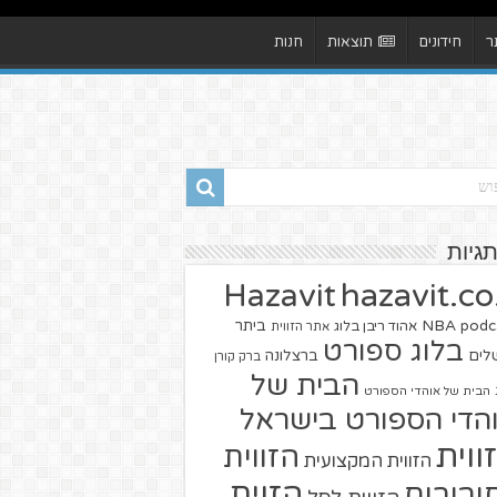
ר
חידונים
תוצאות
חנות
תגיות
hazavit.co.
Hazavit
NBA
podc
ביתר
אהוד ריבן בלוג
אתר הזווית
בלוג ספורט
שלים
ברצלונה
ברק קורן
הבית של
הבית של אוהדי הספורט
הדי הספורט בישראל
ווית
הזווית
הזווית המקצועית
הזוית
יבורים